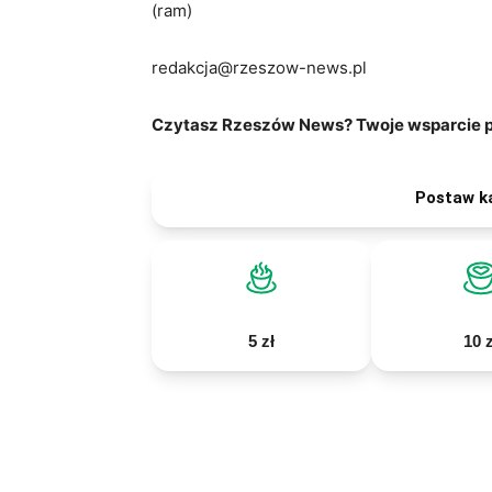
(ram)
redakcja@rzeszow-news.pl
Czytasz Rzeszów News? Twoje wsparcie po
Postaw k
5 zł
10 z