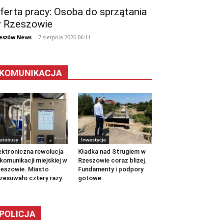
ferta pracy: Osoba do sprzątania
 Rzeszowie
eszów News
-
7 sierpnia 2026 06:11
KOMUNIKACJA
utobusy
Inwestycje
ektroniczna rewolucja
Kładka nad Strugiem w
komunikacji miejskiej w
Rzeszowie coraz bliżej.
eszowie. Miasto
Fundamenty i podpory
zesuwało cztery razy...
gotowe...
POLICJA