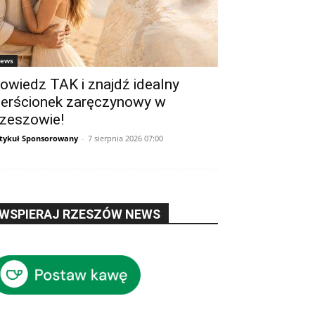
ews
owiedz TAK i znajdź idealny
ierścionek zaręczynowy w
zeszowie!
tykuł Sponsorowany
-
7 sierpnia 2026 07:00
WSPIERAJ RZESZÓW NEWS