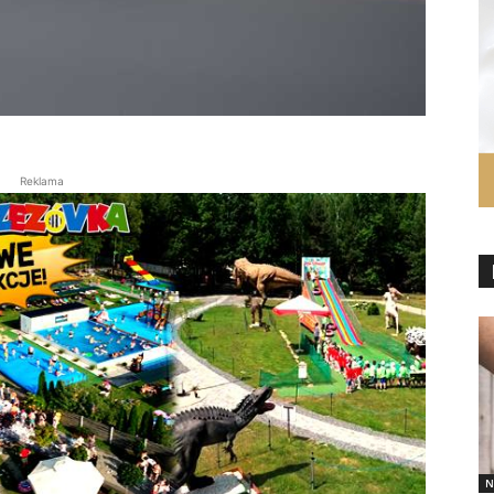
Reklama
N