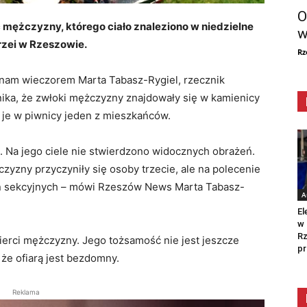
O
 mężczyzny, którego ciało znaleziono w niedzielne
w
krzei w Rzeszowie.
Rz
a nam wieczorem Marta Tabasz-Rygiel, rzecznik
ynika, że zwłoki mężczyzny znajdowały się w kamienicy
zł je w piwnicy jeden z mieszkańców.
 Na jego ciele nie stwierdzono widocznych obrażeń.
zyzny przyczyniły się osoby trzecie, ale na polecenie
ań sekcyjnych – mówi Rzeszów News Marta Tabasz-
A
El
w 
Rz
ierci mężczyzny. Jego tożsamość nie jest jeszcze
pr
, że ofiarą jest bezdomny.
Reklama