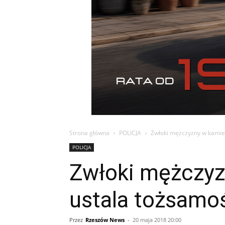
Strona główna
POLICJA
Zwłoki mężczyzny w kamien
POLICJA
Zwłoki mężczyz
ustala tożsamo
Przez
Rzeszów News
-
20 maja 2018 20:00