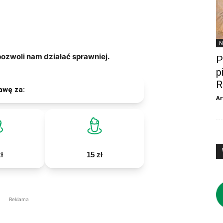
N
zwoli nam działać sprawniej.
P
p
R
awę za:
Ar
ł
15 zł
Reklama