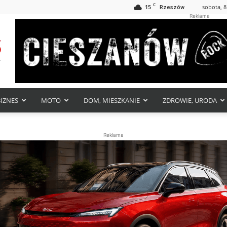
C
15
sobota, 8
Rzeszów
Reklama
BIZNES
MOTO
DOM, MIESZKANIE
ZDROWIE, URODA
Reklama