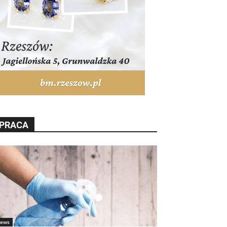
PRACA
ews