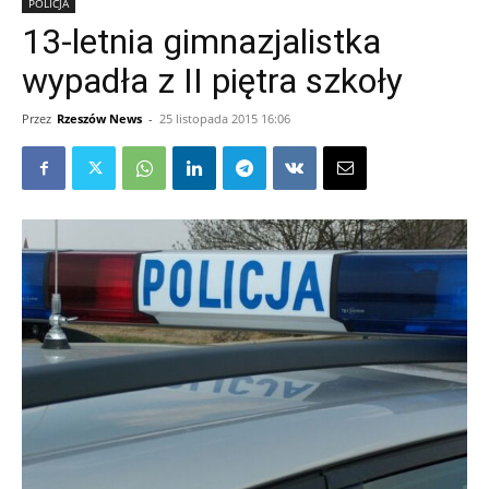
POLICJA
13-letnia gimnazjalistka
wypadła z II piętra szkoły
Przez
Rzeszów News
-
25 listopada 2015 16:06