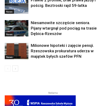
Prawie 2 promile, brak prawa jazdy i
pościg. Beztroski rajd 59-latka
News
Niesamowite szczęście seniora.
Pijany wtargnął pod pociąg na trasie
Dębica-Rzeszów
News
Milionowe hipoteki i zajęcie pensji.
Rzeszowska prokuratura uderza w
majątek byłych szefów PFN
News
Reklama