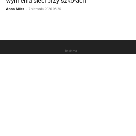
wymienia sieci przy szkołach
Anna Miler
-
7 sierpnia 2026 08:30
Reklama