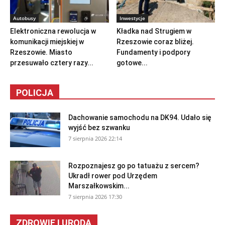
Autobusy
Inwestycje
Elektroniczna rewolucja w
Kładka nad Strugiem w
komunikacji miejskiej w
Rzeszowie coraz bliżej.
Rzeszowie. Miasto
Fundamenty i podpory
przesuwało cztery razy...
gotowe...
POLICJA
Dachowanie samochodu na DK94. Udało się
wyjść bez szwanku
7 sierpnia 2026 22:14
Rozpoznajesz go po tatuażu z sercem?
Ukradł rower pod Urzędem
Marszałkowskim...
7 sierpnia 2026 17:30
ZDROWIE I URODA