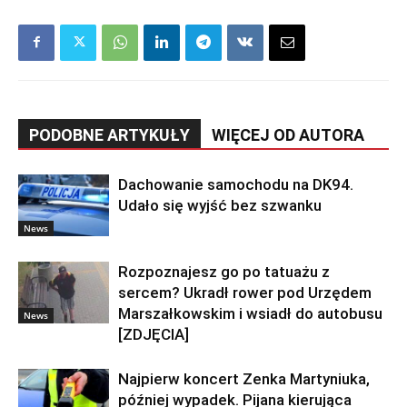
PODOBNE ARTYKUŁY
WIĘCEJ OD AUTORA
Dachowanie samochodu na DK94.
Udało się wyjść bez szwanku
News
Rozpoznajesz go po tatuażu z
sercem? Ukradł rower pod Urzędem
Marszałkowskim i wsiadł do autobusu
News
[ZDJĘCIA]
Najpierw koncert Zenka Martyniuka,
później wypadek. Pijana kierująca