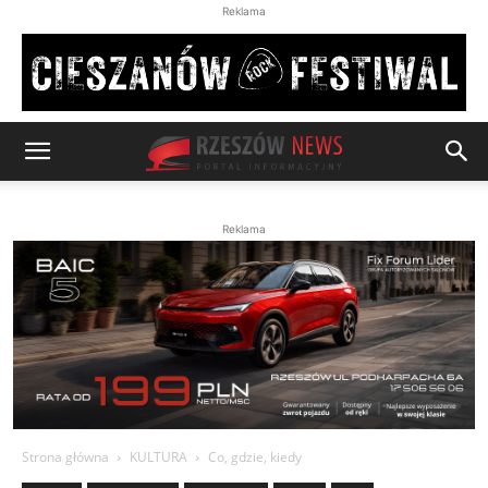
Reklama
Reklama
Strona główna
KULTURA
Co, gdzie, kiedy