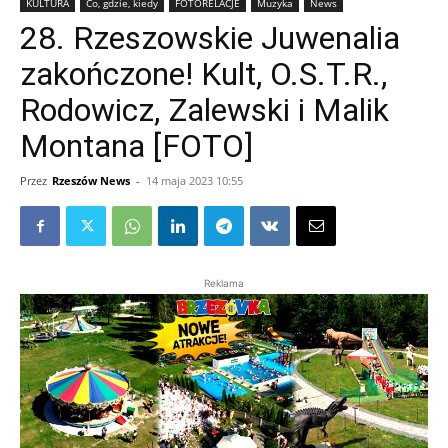
KULTURA
Co, gdzie, kiedy
FOTORELACJE
Muzyka
News
28. Rzeszowskie Juwenalia
zakończone! Kult, O.S.T.R.,
Rodowicz, Zalewski i Malik
Montana [FOTO]
Przez
Rzeszów News
-
14 maja 2023 10:55
Reklama