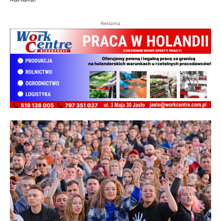
Reklama
1
/
42