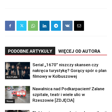
PODOBNE ARTYKUŁY
WIĘCEJ OD AUTORA
Serial „1670” niszczy skansen czy
nakręca turystykę? Gorący spór o plan
filmowy w Kolbuszowej
KULTURA
Nawałnica nad Podkarpaciem! Zalane
szpitale, teatr i wiele ulic w
Rzeszowie [ZDJĘCIA]
News