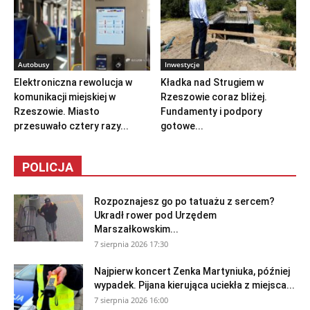
Autobusy
Inwestycje
Elektroniczna rewolucja w
Kładka nad Strugiem w
komunikacji miejskiej w
Rzeszowie coraz bliżej.
Rzeszowie. Miasto
Fundamenty i podpory
przesuwało cztery razy...
gotowe...
POLICJA
Rozpoznajesz go po tatuażu z sercem?
Ukradł rower pod Urzędem
Marszałkowskim...
7 sierpnia 2026 17:30
Najpierw koncert Zenka Martyniuka, później
wypadek. Pijana kierująca uciekła z miejsca...
7 sierpnia 2026 16:00