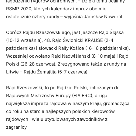
łagodzeniu rygorów ochronnych. – Dzięki temu ocalimy
RSMP 2020, których kalendarz imprez obejmie
ostatecznie cztery rundy – wyjaśnia Jarosław Noworól.
Oprócz Rajdu Rzeszowskiego, jest jeszcze Rajd Śląska
(10-12 września), 48. Rajd Świdnicki KRAUSE (2-4
października) i słowacki Rally Košice (16-18 października).
Wcześniej odwołano Rajd Nadwiślański (8-10 maja) i Rajd
Polski (26-28 czerwca). Zrezygnowano także z rundy na
Litwie – Rajdu Żemajtija (5-7 czerwca).
Rajd Rzeszowski, to po Rajdzie Polski, zaliczanym do
Rajdowych Mistrzostw Europy (FIA ERC), druga
największa impreza rajdowa w naszym kraju, gromadząca
co roku na starcie najlepszych polskich kierowców
rajdowych i wielu utytułowanych zawodników z
zagranicy.