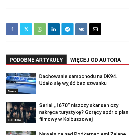
PODOBNE ARTYKUŁY
WIĘCEJ OD AUTORA
Dachowanie samochodu na DK94.
Udało się wyjść bez szwanku
News
Serial „1670” niszczy skansen czy
nakręca turystykę? Gorący spór o plan
filmowy w Kolbuszowej
KULTURA
Nawałnica nad Podkarpaciem! Zalane