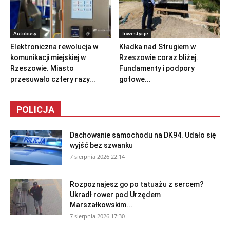
Autobusy
Inwestycje
Elektroniczna rewolucja w
Kładka nad Strugiem w
komunikacji miejskiej w
Rzeszowie coraz bliżej.
Rzeszowie. Miasto
Fundamenty i podpory
przesuwało cztery razy...
gotowe...
POLICJA
Dachowanie samochodu na DK94. Udało się
wyjść bez szwanku
7 sierpnia 2026 22:14
Rozpoznajesz go po tatuażu z sercem?
Ukradł rower pod Urzędem
Marszałkowskim...
7 sierpnia 2026 17:30