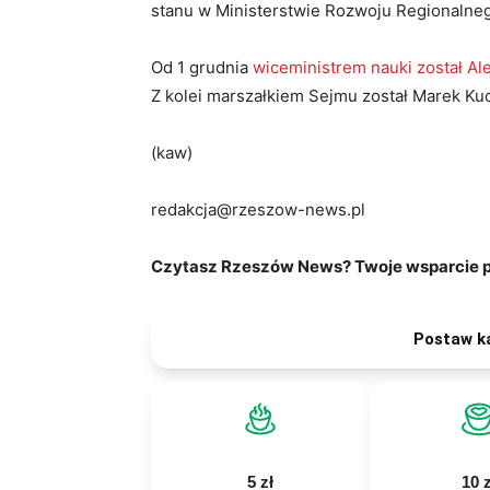
stanu w Ministerstwie Rozwoju Regionalne
Od 1 grudnia
wiceministrem nauki został A
Z kolei marszałkiem Sejmu został Marek Kuc
(kaw)
redakcja@rzeszow-news.pl
Czytasz Rzeszów News? Twoje wsparcie po
Postaw k
5 zł
10 z