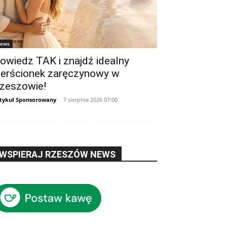
ews
owiedz TAK i znajdź idealny
ierścionek zaręczynowy w
zeszowie!
tykuł Sponsorowany
-
7 sierpnia 2026 07:00
WSPIERAJ RZESZÓW NEWS