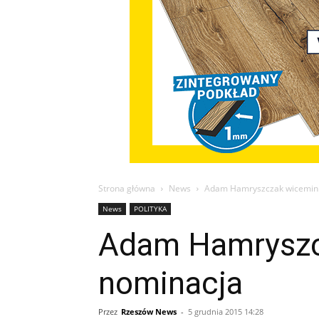
Strona główna
News
Adam Hamryszczak wiceminis
News
POLITYKA
Adam Hamryszcz
nominacja
Przez
Rzeszów News
-
5 grudnia 2015 14:28