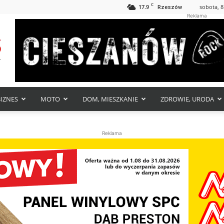
C
17.9
sobota, 8
Rzeszów
Reklama
BIZNES
MOTO
DOM, MIESZKANIE
ZDROWIE, URODA
Reklama