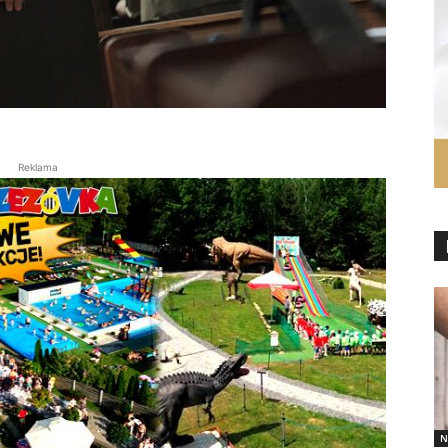
Reklama
N