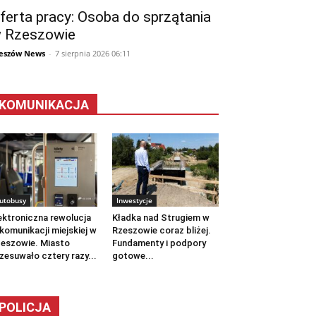
ferta pracy: Osoba do sprzątania
 Rzeszowie
eszów News
-
7 sierpnia 2026 06:11
KOMUNIKACJA
utobusy
Inwestycje
ektroniczna rewolucja
Kładka nad Strugiem w
komunikacji miejskiej w
Rzeszowie coraz bliżej.
eszowie. Miasto
Fundamenty i podpory
zesuwało cztery razy...
gotowe...
POLICJA