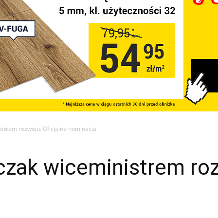
trem rozwoju. Oficjalna nominacja
ak wiceministrem rozw