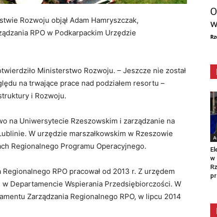
O
rstwie Rozwoju objął Adam Hamryszczak,
w
ządzania RPO w Podkarpackim Urzędzie
Rz
twierdziło Ministerstwo Rozwoju. – Jeszcze nie został
ędu na trwające prace nad podziałem resortu –
struktury i Rozwoju.
wo na Uniwersytecie Rzeszowskim i zarządzanie na
 Lublinie. W urzędzie marszałkowskim w Rzeszowie
A
ach Regionalnego Programu Operacyjnego.
El
w 
Rz
 Regionalnego RPO pracował od 2013 r. Z urzędem
pr
cę w Departamencie Wspierania Przedsiębiorczości. W
tamentu Zarządzania Regionalnego RPO, w lipcu 2014