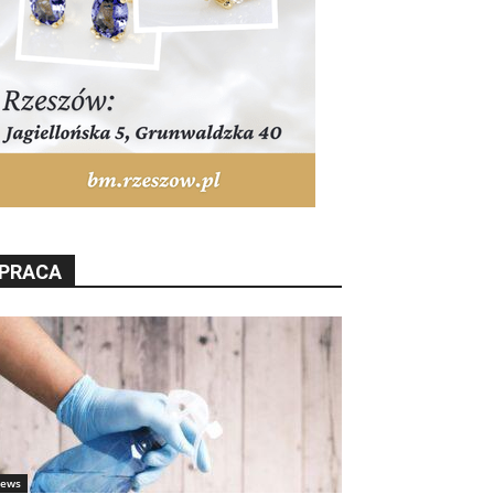
PRACA
ews