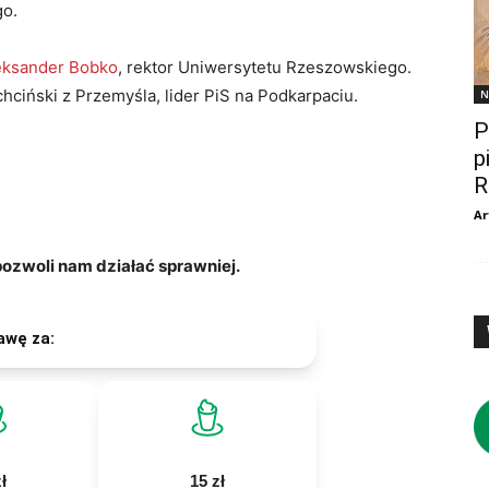
go.
leksander Bobko
, rektor Uniwersytetu Rzeszowskiego.
hciński z Przemyśla, lider PiS na Podkarpaciu.
N
P
p
R
Ar
zwoli nam działać sprawniej.
awę za:
ł
15 zł