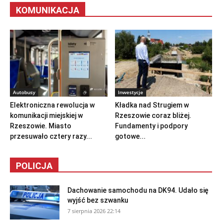
KOMUNIKACJA
Autobusy
Inwestycje
Elektroniczna rewolucja w
Kładka nad Strugiem w
komunikacji miejskiej w
Rzeszowie coraz bliżej.
Rzeszowie. Miasto
Fundamenty i podpory
przesuwało cztery razy...
gotowe...
POLICJA
Dachowanie samochodu na DK94. Udało się
wyjść bez szwanku
7 sierpnia 2026 22:14