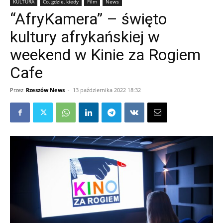
KULTURA
Co, gdzie, kiedy
Film
News
“AfryKamera” – święto
kultury afrykańskiej w
weekend w Kinie za Rogiem
Cafe
Przez
Rzeszów News
-
13 października 2022 18:32