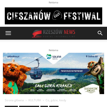
Reklama
Reklama
Strona główna
KULTURA
Co, gdzie, kiedy