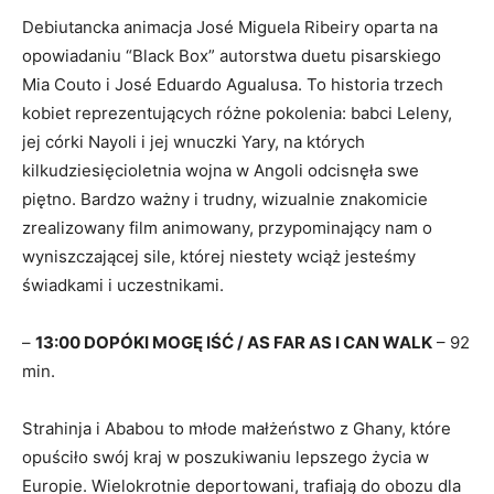
Debiutancka animacja José Miguela Ribeiry oparta na
opowiadaniu “Black Box” autorstwa duetu pisarskiego
Mia Couto i José Eduardo Agualusa. To historia trzech
kobiet reprezentujących różne pokolenia: babci Leleny,
jej córki Nayoli i jej wnuczki Yary, na których
kilkudziesięcioletnia wojna w Angoli odcisnęła swe
piętno. Bardzo ważny i trudny, wizualnie znakomicie
zrealizowany film animowany, przypominający nam o
wyniszczającej sile, której niestety wciąż jesteśmy
świadkami i uczestnikami.
–
13:00 DOPÓKI MOGĘ IŚĆ / AS FAR AS I CAN WALK
– 92
min.
Strahinja i Ababou to młode małżeństwo z Ghany, które
opuściło swój kraj w poszukiwaniu lepszego życia w
Europie. Wielokrotnie deportowani, trafiają do obozu dla