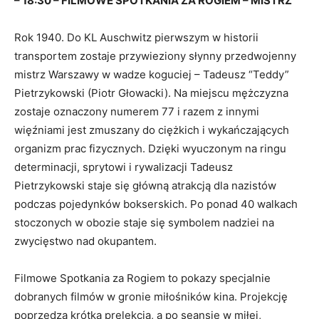
– 18:30 – FILMOWE SPOTKANIA ZA ROGIEM – MISTRZ
Rok 1940. Do KL Auschwitz pierwszym w historii
transportem zostaje przywieziony słynny przedwojenny
mistrz Warszawy w wadze koguciej – Tadeusz “Teddy”
Pietrzykowski (Piotr Głowacki). Na miejscu mężczyzna
zostaje oznaczony numerem 77 i razem z innymi
więźniami jest zmuszany do ciężkich i wykańczających
organizm prac fizycznych. Dzięki wyuczonym na ringu
determinacji, sprytowi i rywalizacji Tadeusz
Pietrzykowski staje się główną atrakcją dla nazistów
podczas pojedynków bokserskich. Po ponad 40 walkach
stoczonych w obozie staje się symbolem nadziei na
zwycięstwo nad okupantem.
Filmowe Spotkania za Rogiem to pokazy specjalnie
dobranych filmów w gronie miłośników kina. Projekcję
poprzedza krótka prelekcja, a po seansie w miłej,