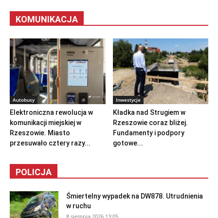
KOMUNIKACJA
Autobusy
Inwestycje
Elektroniczna rewolucja w
Kładka nad Strugiem w
komunikacji miejskiej w
Rzeszowie coraz bliżej.
Rzeszowie. Miasto
Fundamenty i podpory
przesuwało cztery razy...
gotowe...
POLICJA
Śmiertelny wypadek na DW878. Utrudnienia
w ruchu
8 sierpnia 2026 13:05