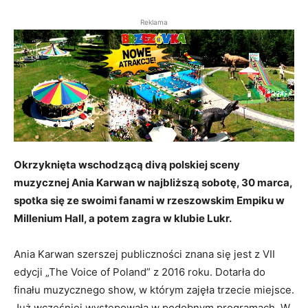
Reklama
Okrzyknięta wschodzącą divą polskiej sceny
muzycznej Ania Karwan w najbliższą sobotę, 30 marca,
spotka się ze swoimi fanami w rzeszowskim Empiku w
Millenium Hall, a potem zagra w klubie Lukr.
Ania Karwan szerszej publiczności znana się jest z VII
edycji „The Voice of Poland” z 2016 roku. Dotarła do
finału muzycznego show, w którym zajęła trzecie miejsce.
Już wcześniej występowała w podobnym programach. W