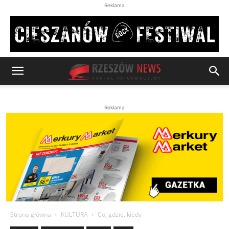
Reklama
Reklama
Strona główna
KULTURA
Co, gdzie, kiedy