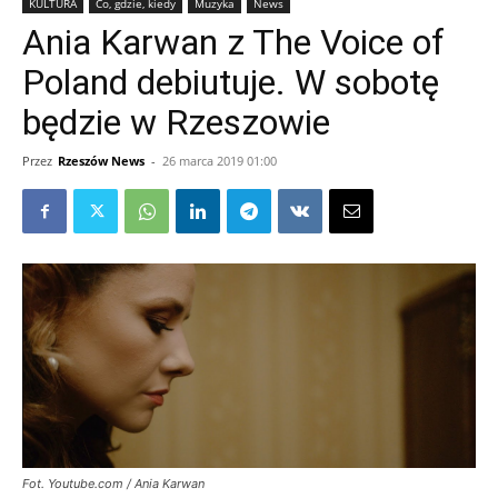
KULTURA
Co, gdzie, kiedy
Muzyka
News
Ania Karwan z The Voice of
Poland debiutuje. W sobotę
będzie w Rzeszowie
Przez
Rzeszów News
-
26 marca 2019 01:00
Fot. Youtube.com / Ania Karwan