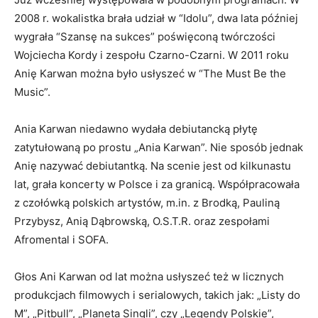
2008 r. wokalistka brała udział w “Idolu”, dwa lata później
wygrała “Szansę na sukces” poświęconą twórczości
Wojciecha Kordy i zespołu Czarno-Czarni. W 2011 roku
Anię Karwan można było usłyszeć w “The Must Be the
Music”.
Ania Karwan niedawno wydała debiutancką płytę
zatytułowaną po prostu „Ania Karwan”. Nie sposób jednak
Anię nazywać debiutantką. Na scenie jest od kilkunastu
lat, grała koncerty w Polsce i za granicą. Współpracowała
z czołówką polskich artystów, m.in. z Brodką, Pauliną
Przybysz, Anią Dąbrowską, O.S.T.R. oraz zespołami
Afromental i SOFA.
Głos Ani Karwan od lat można usłyszeć też w licznych
produkcjach filmowych i serialowych, takich jak: „Listy do
M”, „Pitbull”, „Planeta Singli”, czy „Legendy Polskie”,