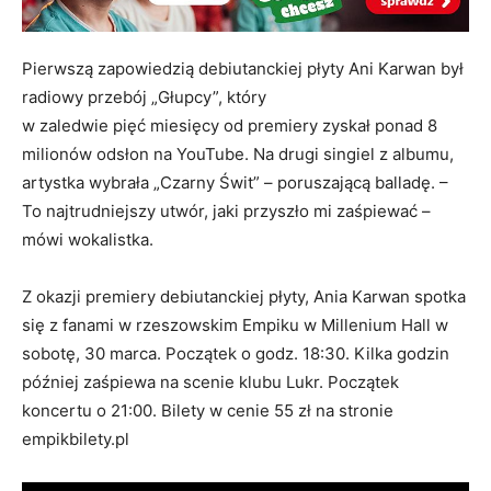
Pierwszą zapowiedzią debiutanckiej płyty Ani Karwan był
radiowy przebój „Głupcy”, który
w zaledwie pięć miesięcy od premiery zyskał ponad 8
milionów odsłon na YouTube. Na drugi singiel z albumu,
artystka wybrała „Czarny Świt” – poruszającą balladę. –
To najtrudniejszy utwór, jaki przyszło mi zaśpiewać –
mówi wokalistka.
Z okazji premiery debiutanckiej płyty, Ania Karwan spotka
się z fanami w rzeszowskim Empiku w Millenium Hall w
sobotę, 30 marca. Początek o godz. 18:30. Kilka godzin
później zaśpiewa na scenie klubu Lukr. Początek
koncertu o 21:00. Bilety w cenie 55 zł na stronie
empikbilety.pl