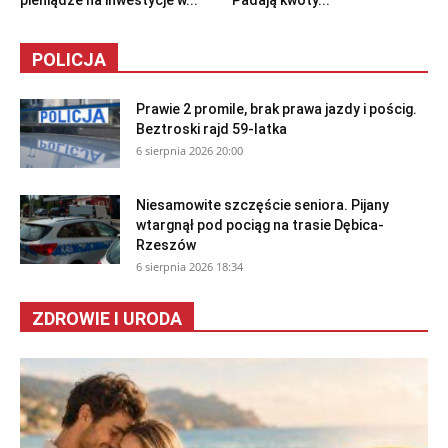
pieniądze na inwestycje w...
Padają kwoty...
POLICJA
Prawie 2 promile, brak prawa jazdy i pościg.
Beztroski rajd 59-latka
6 sierpnia 2026 20:00
Niesamowite szczęście seniora. Pijany
wtargnął pod pociąg na trasie Dębica-
Rzeszów
6 sierpnia 2026 18:34
ZDROWIE I URODA