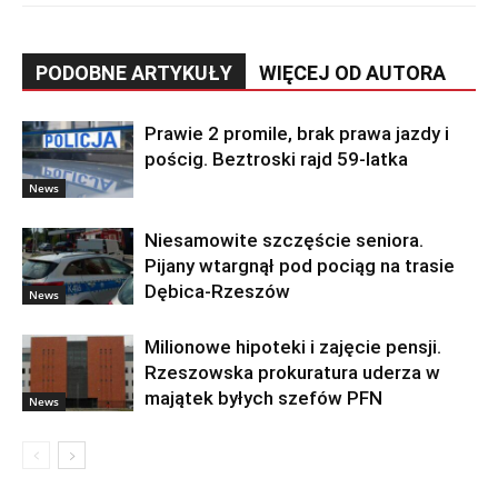
PODOBNE ARTYKUŁY
WIĘCEJ OD AUTORA
Prawie 2 promile, brak prawa jazdy i
pościg. Beztroski rajd 59-latka
News
Niesamowite szczęście seniora.
Pijany wtargnął pod pociąg na trasie
Dębica-Rzeszów
News
Milionowe hipoteki i zajęcie pensji.
Rzeszowska prokuratura uderza w
majątek byłych szefów PFN
News