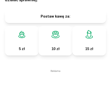
Postaw kawę za:
5 zł
10 zł
15 zł
Reklama