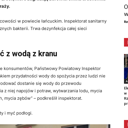
O
raży.
w
owości w powiecie łańcuckim. Inspektorat sanitarny
Rz
nych bakterii. Trwa dezynfekcja całej sieci
ć z wodą z kranu
owie konsumentów, Państwowy Powiatowy Inspektor
akiem przydatności wody do spożycia przez ludzi nie
A
wodować dostanie się wody do przewodu
El
 z niej napojów i potraw, wytwarzania lodu, mycia
w 
 mycia zębów” – podkreślił inspektorat.
Rz
pr
y i myć podłogi.