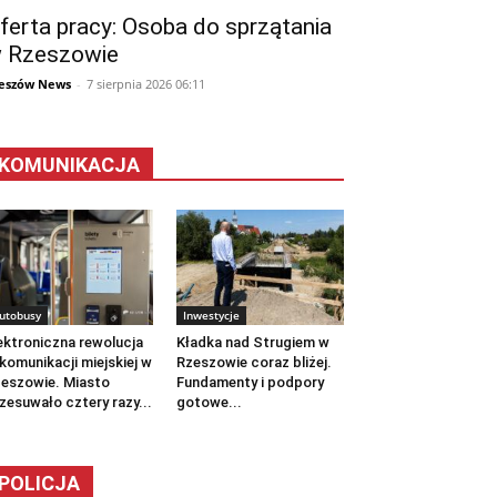
ferta pracy: Osoba do sprzątania
 Rzeszowie
eszów News
-
7 sierpnia 2026 06:11
KOMUNIKACJA
utobusy
Inwestycje
ektroniczna rewolucja
Kładka nad Strugiem w
komunikacji miejskiej w
Rzeszowie coraz bliżej.
eszowie. Miasto
Fundamenty i podpory
zesuwało cztery razy...
gotowe...
POLICJA