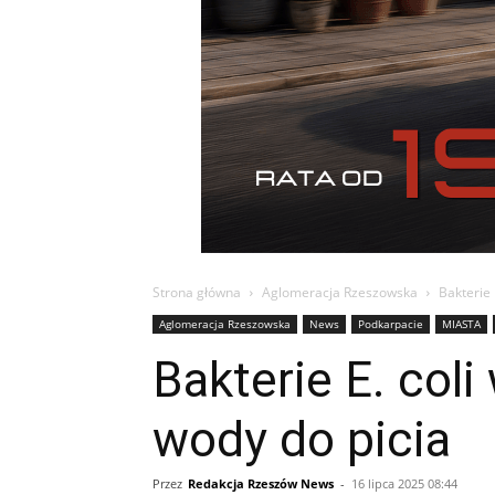
Strona główna
Aglomeracja Rzeszowska
Bakterie 
Aglomeracja Rzeszowska
News
Podkarpacie
MIASTA
Bakterie E. col
wody do picia
Przez
Redakcja Rzeszów News
-
16 lipca 2025 08:44