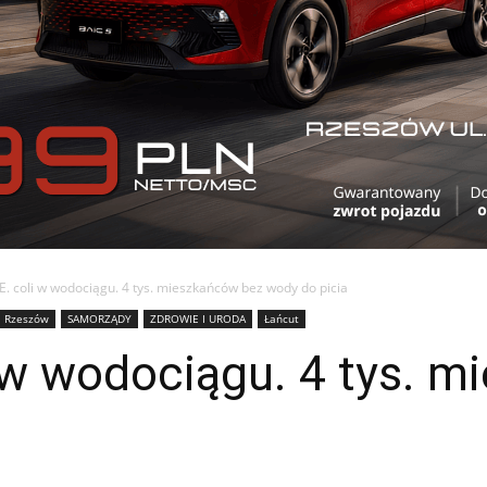
E. coli w wodociągu. 4 tys. mieszkańców bez wody do picia
Rzeszów
SAMORZĄDY
ZDROWIE I URODA
Łańcut
i w wodociągu. 4 tys. 