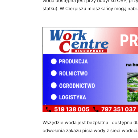
woda dostępna jest przy budynku OSP, przy 
statku). W Cierpiszu mieszkańcy mogą nab
Wszędzie woda jest bezpłatna i dostępna dl
odwołania zakazu picia wody z sieci wodoc