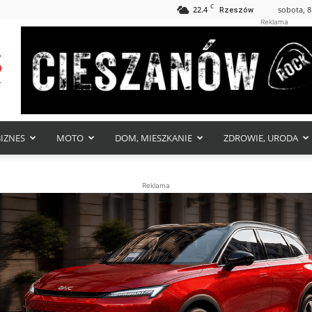
C
22.4
sobota, 8
Rzeszów
Reklama
BIZNES
MOTO
DOM, MIESZKANIE
ZDROWIE, URODA
Reklama