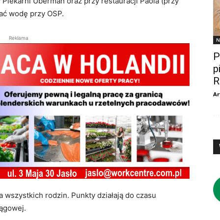
Piekarni Uberman oraz przy restauracji Paola (przy
rać wodę przy OSP.
Reklama
N
P
p
R
Ar
a wszystkich rodzin. Punkty działają do czasu
iągowej.