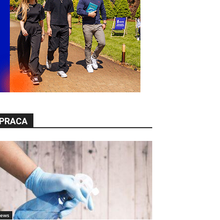
PRACA
ews