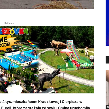
Reklama
o 4 tys. mieszkańcom Kraczkowej i Cierpisza w
N
E. coli, które zagrażają zdrowiu. Gmina uruchomiła