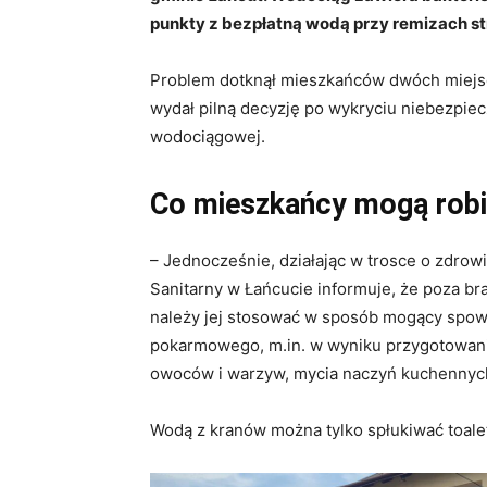
punkty z bezpłatną wodą przy remizach st
Problem dotknął mieszkańców dwóch miejsc
wydał pilną decyzję po wykryciu niebezpiecz
wodociągowej.
Co mieszkańcy mogą robi
– Jednocześnie, działając w trosce o zdr
Sanitarny w Łańcucie informuje, że poza br
należy jej stosować w sposób mogący spo
pokarmowego, m.in. w wyniku przygotowania
owoców i warzyw, mycia naczyń kuchennych,
Wodą z kranów można tylko spłukiwać toalet