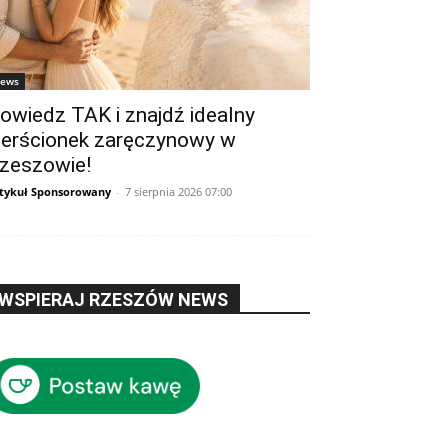
ews
owiedz TAK i znajdź idealny
ierścionek zaręczynowy w
zeszowie!
tykuł Sponsorowany
-
7 sierpnia 2026 07:00
WSPIERAJ RZESZÓW NEWS