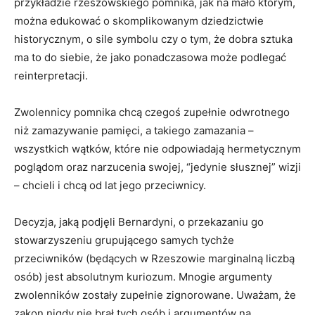
przykładzie rzeszowskiego pomnika, jak na mało którym,
można edukować o skomplikowanym dziedzictwie
historycznym, o sile symbolu czy o tym, że dobra sztuka
ma to do siebie, że jako ponadczasowa może podlegać
reinterpretacji.
Zwolennicy pomnika chcą czegoś zupełnie odwrotnego
niż zamazywanie pamięci, a takiego zamazania –
wszystkich wątków, które nie odpowiadają hermetycznym
poglądom oraz narzucenia swojej, “jedynie słusznej” wizji
– chcieli i chcą od lat jego przeciwnicy.
Decyzja, jaką podjęli Bernardyni, o przekazaniu go
stowarzyszeniu grupującego samych tychże
przeciwników (będących w Rzeszowie marginalną liczbą
osób) jest absolutnym kuriozum. Mnogie argumenty
zwolenników zostały zupełnie zignorowane. Uważam, że
zakon nigdy nie brał tych osób i argumentów na