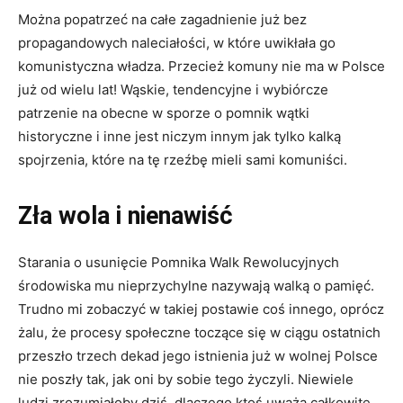
Można popatrzeć na całe zagadnienie już bez
propagandowych naleciałości, w które uwikłała go
komunistyczna władza. Przecież komuny nie ma w Polsce
już od wielu lat! Wąskie, tendencyjne i wybiórcze
patrzenie na obecne w sporze o pomnik wątki
historyczne i inne jest niczym innym jak tylko kalką
spojrzenia, które na tę rzeźbę mieli sami komuniści.
Zła wola i nienawiść
Starania o usunięcie Pomnika Walk Rewolucyjnych
środowiska mu nieprzychylne nazywają walką o pamięć.
Trudno mi zobaczyć w takiej postawie coś innego, oprócz
żalu, że procesy społeczne toczące się w ciągu ostatnich
przeszło trzech dekad jego istnienia już w wolnej Polsce
nie poszły tak, jak oni by sobie tego życzyli. Niewiele
ludzi zrozumiałoby dziś, dlaczego ktoś uważa całkowite