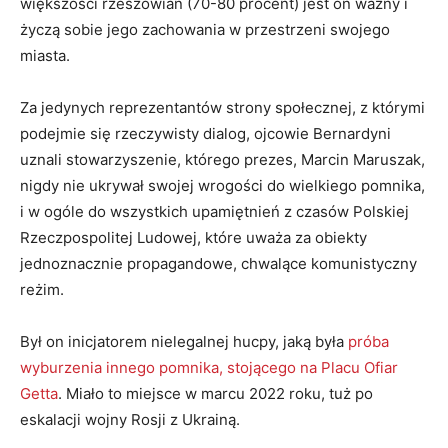
większości rzeszowian (70-80 procent) jest on ważny i
życzą sobie jego zachowania w przestrzeni swojego
miasta.
Za jedynych reprezentantów strony społecznej, z którymi
podejmie się rzeczywisty dialog, ojcowie Bernardyni
uznali stowarzyszenie, którego prezes, Marcin Maruszak,
nigdy nie ukrywał swojej wrogości do wielkiego pomnika,
i w ogóle do wszystkich upamiętnień z czasów Polskiej
Rzeczpospolitej Ludowej, które uważa za obiekty
jednoznacznie propagandowe, chwalące komunistyczny
reżim.
Był on inicjatorem nielegalnej hucpy, jaką była
próba
wyburzenia innego pomnika, stojącego na Placu Ofiar
Getta
. Miało to miejsce w marcu 2022 roku, tuż po
eskalacji wojny Rosji z Ukrainą.