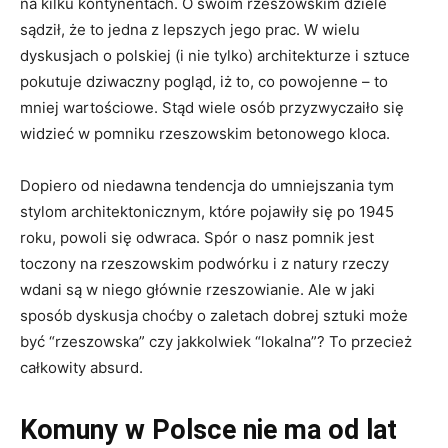
na kilku kontynentach. O swoim rzeszowskim dziele
sądził, że to jedna z lepszych jego prac. W wielu
dyskusjach o polskiej (i nie tylko) architekturze i sztuce
pokutuje dziwaczny pogląd, iż to, co powojenne – to
mniej wartościowe. Stąd wiele osób przyzwyczaiło się
widzieć w pomniku rzeszowskim betonowego kloca.
Dopiero od niedawna tendencja do umniejszania tym
stylom architektonicznym, które pojawiły się po 1945
roku, powoli się odwraca. Spór o nasz pomnik jest
toczony na rzeszowskim podwórku i z natury rzeczy
wdani są w niego głównie rzeszowianie. Ale w jaki
sposób dyskusja choćby o zaletach dobrej sztuki może
być “rzeszowska” czy jakkolwiek “lokalna”? To przecież
całkowity absurd.
Komuny w Polsce nie ma od lat