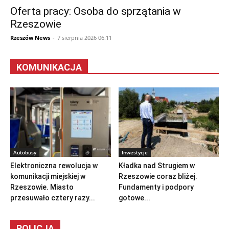
Oferta pracy: Osoba do sprzątania w
Rzeszowie
Rzeszów News
-
7 sierpnia 2026 06:11
KOMUNIKACJA
Autobusy
Inwestycje
Elektroniczna rewolucja w
Kładka nad Strugiem w
komunikacji miejskiej w
Rzeszowie coraz bliżej.
Rzeszowie. Miasto
Fundamenty i podpory
przesuwało cztery razy...
gotowe...
POLICJA