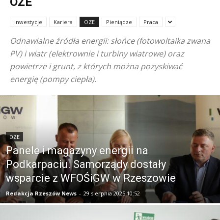
OZE
Inwestycje
Kariera
OZE
Pieniądze
Praca
Odnawialne źródła energii: słońce (fotowoltaika zwana
PV) i wiatr (elektrownie i turbiny wiatrowe) oraz
powietrze i grunt, z których można pozyskiwać
energię (pompy ciepła).
OZE
Panele i magazyny energii na
Podkarpaciu. Samorządy dostały
wsparcie z WFOŚiGW w Rzeszowie
Redakcja Rzeszów News
-
29 sierpnia 2025 10:52