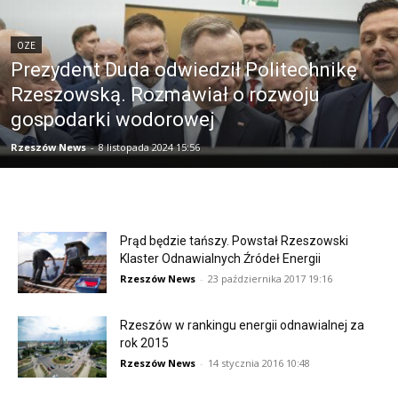
OZE
Prezydent Duda odwiedził Politechnikę
Rzeszowską. Rozmawiał o rozwoju
gospodarki wodorowej
Rzeszów News
-
8 listopada 2024 15:56
Prąd będzie tańszy. Powstał Rzeszowski
Klaster Odnawialnych Źródeł Energii
Rzeszów News
-
23 października 2017 19:16
Rzeszów w rankingu energii odnawialnej za
rok 2015
Rzeszów News
-
14 stycznia 2016 10:48