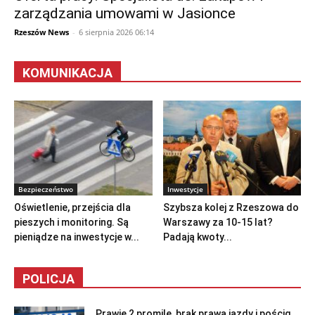
zarządzania umowami w Jasionce
Rzeszów News
-
6 sierpnia 2026 06:14
KOMUNIKACJA
Bezpieczeństwo
Inwestycje
Oświetlenie, przejścia dla
Szybsza kolej z Rzeszowa do
pieszych i monitoring. Są
Warszawy za 10-15 lat?
pieniądze na inwestycje w...
Padają kwoty...
POLICJA
Prawie 2 promile, brak prawa jazdy i pościg.