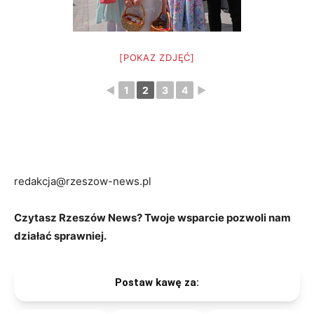
[POKAZ ZDJĘĆ]
◄
1
2
3
4
►
redakcja@rzeszow-news.pl
Czytasz Rzeszów News? Twoje wsparcie pozwoli nam
działać sprawniej.
Postaw kawę za: