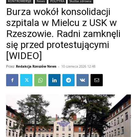
KONTROWERSJE
News
POLITYKA
Służba zdrowia
Burza wokół konsolidacji
szpitala w Mielcu z USK w
Rzeszowie. Radni zamknęli
się przed protestującymi
[WIDEO]
Przez
Redakcja Rzeszów News
-
10 czerwca 2026 12:48