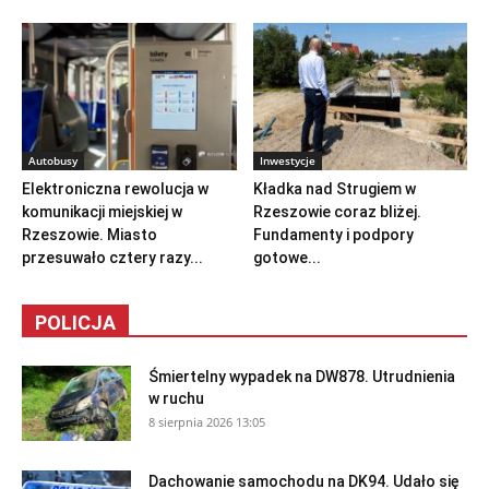
Autobusy
Inwestycje
Elektroniczna rewolucja w
Kładka nad Strugiem w
komunikacji miejskiej w
Rzeszowie coraz bliżej.
Rzeszowie. Miasto
Fundamenty i podpory
przesuwało cztery razy...
gotowe...
POLICJA
Śmiertelny wypadek na DW878. Utrudnienia
w ruchu
8 sierpnia 2026 13:05
Dachowanie samochodu na DK94. Udało się