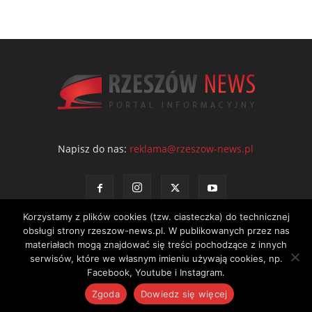
Napisz do nas:
reklama@rzeszow-news.pl
Korzystamy z plików cookies (tzw. ciasteczka) do technicznej
obsługi strony rzeszow-news.pl. W publikowanych przez nas
materiałach mogą znajdować się treści pochodzące z innych
serwisów, które we własnym imieniu używają cookies, np.
Kontakt
Polityka prywatności
Regulamin portalu
Facebook, Youtube i Instagram.
© NEWS Sp. z o.o. - wydawca portalu Rzeszów News. Wszystkie prawa
Zgoda
Dowiedz się więcej
zastrzeżone. Tel.: 601 97 55 30