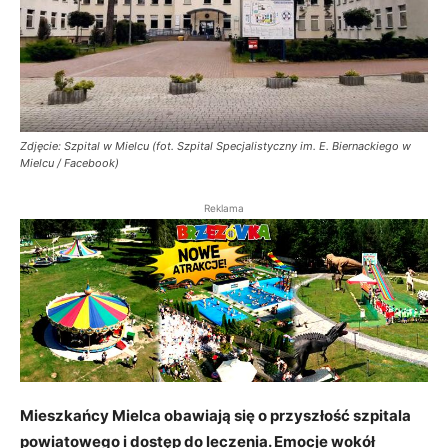
Zdjęcie: Szpital w Mielcu (fot. Szpital Specjalistyczny im. E. Biernackiego w
Mielcu / Facebook)
Reklama
Mieszkańcy Mielca obawiają się o przyszłość szpitala
powiatowego i dostęp do leczenia. Emocje wokół