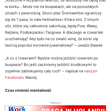
„Rzecznik Prezydenta twierdzi, że autobusy nie będą stać
w korku… Może nie na buspasach, ale na pozostałych
ulicach z pewnością. Skoro plac Śreniawitów ograniczy
się do 1 pasa, to cała Hetmańska i Kilara stoi. Z innych
ulic, które się całkowicie zakorkują, będą Pow. Wawy,
Rejtana, Podkarpacka i Targowa. A dlaczego w czwartek
uruchamiają? Aby było na co zwalić winę, że korki się
tworzą poprzez korowód juwenaliowy!” – uważa Sławek
„A co z rowerami? Będzie można jeździć rowerem po
buspasie? Bo jeśli zaczniemy jeździć środkowymi to
zupełnie zablokujemy cały ruch” – napisał na
naszym
Facebooku
Maciej.
Czas zmienić mentalność
Reklama