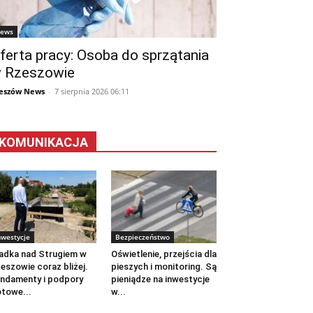
ews
ferta pracy: Osoba do sprzątania
 Rzeszowie
eszów News
-
7 sierpnia 2026 06:11
KOMUNIKACJA
nwestycje
Bezpieczeństwo
adka nad Strugiem w
Oświetlenie, przejścia dla
eszowie coraz bliżej.
pieszych i monitoring. Są
ndamenty i podpory
pieniądze na inwestycje
towe...
w...