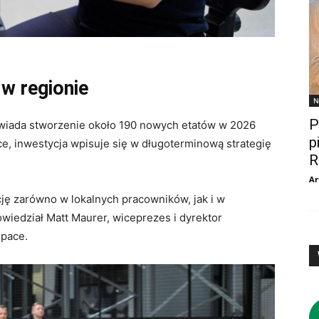
w regionie
N
P
wiada stworzenie około 190 nowych etatów w 2026
p
ce, inwestycja wpisuje się w długoterminową strategię
R
Ar
cję zarówno w lokalnych pracowników, jak i w
owiedział Matt Maurer, wiceprezes i dyrektor
space.