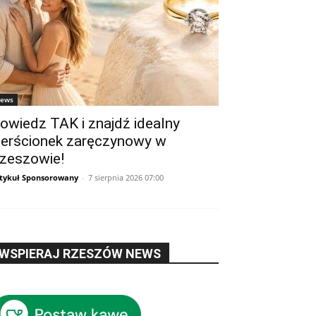
ews
owiedz TAK i znajdź idealny
ierścionek zaręczynowy w
zeszowie!
tykuł Sponsorowany
-
7 sierpnia 2026 07:00
WSPIERAJ RZESZÓW NEWS