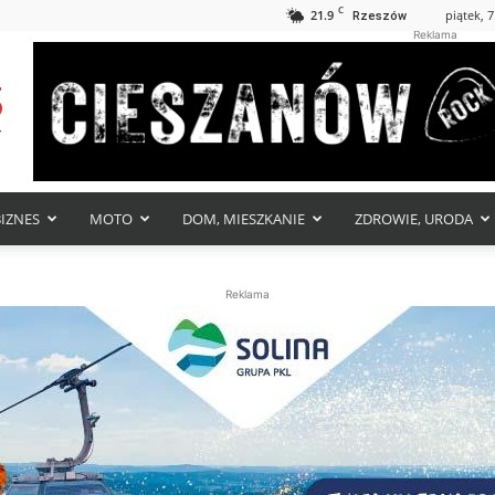
C
21.9
piątek, 7
Rzeszów
Reklama
BIZNES
MOTO
DOM, MIESZKANIE
ZDROWIE, URODA
Reklama