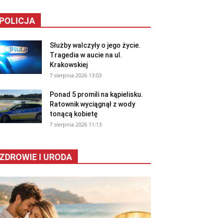
POLICJA
Służby walczyły o jego życie.
Tragedia w aucie na ul.
Krakowskiej
7 sierpnia 2026 13:03
Ponad 5 promili na kąpielisku.
Ratownik wyciągnął z wody
tonącą kobietę
7 sierpnia 2026 11:13
ZDROWIE I URODA