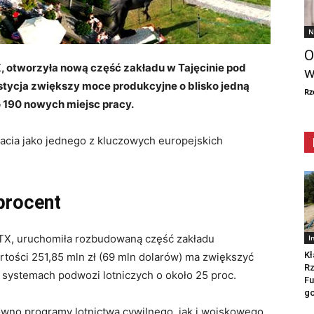
N
O
X, otworzyła nową część zakładu w Tajęcinie pod
w
tycja zwiększy moce produkcyjne o blisko jedną
Rz
o 190 nowych miejsc pracy.
cia jako jednego z kluczowych europejskich
procent
RTX, uruchomiła rozbudowaną część zakładu
I
Kł
rtości 251,85 mln zł (69 mln dolarów) ma zwiększyć
Rz
 systemach podwozi lotniczych o około 25 proc.
Fu
go
ówno programy lotnictwa cywilnego, jak i wojskowego.