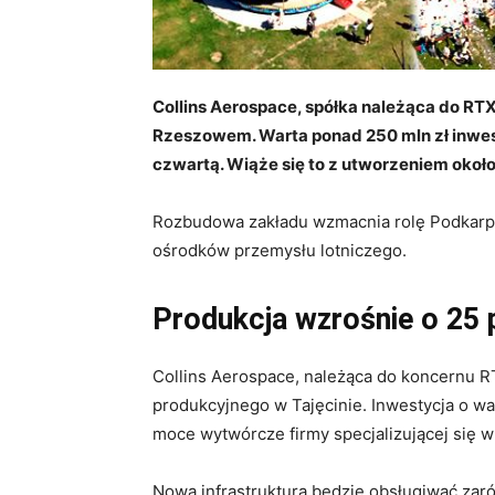
Collins Aerospace, spółka należąca do RT
Rzeszowem. Warta ponad 250 mln zł inwes
czwartą. Wiąże się to z utworzeniem okoł
Rozbudowa zakładu wzmacnia rolę Podkarpa
ośrodków przemysłu lotniczego.
Produkcja wzrośnie o 25 
Collins Aerospace, należąca do koncernu 
produkcyjnego w Tajęcinie. Inwestycja o wa
moce wytwórcze firmy specjalizującej się w
Nowa infrastruktura będzie obsługiwać zar