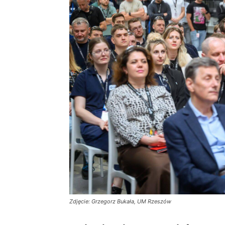
Zdjęcie: Grzegorz Bukała, UM Rzeszów