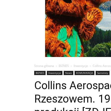
Strona główna
BIZNES
Inwestycje
Collins Aero
BIZNES
Inwestycje
News
KOMUNIKACJA
Samoloty
Collins Aerosp
Rzeszowem. 190