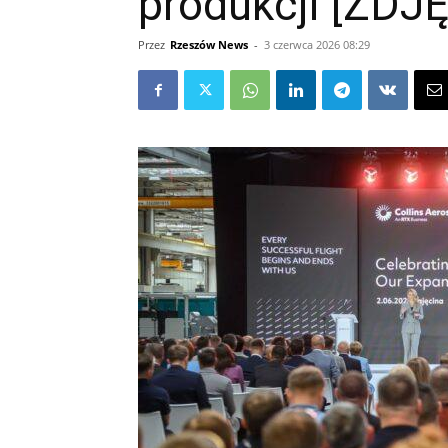
produkcji [ZDJ
Przez
Rzeszów News
-
3 czerwca 2026 08:29