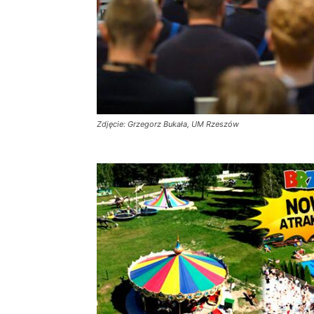
Zdjęcie: Grzegorz Bukała, UM Rzeszów