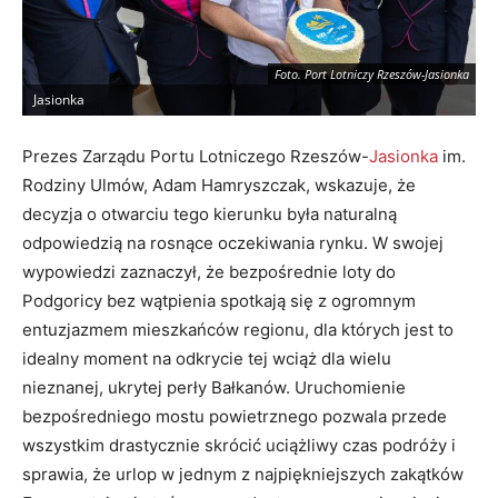
Foto. Port Lotniczy Rzeszów-Jasionka
Jasionka
J
Prezes Zarządu Portu Lotniczego Rzeszów-
Jasionka
im.
Rodziny Ulmów, Adam Hamryszczak, wskazuje, że
decyzja o otwarciu tego kierunku była naturalną
odpowiedzią na rosnące oczekiwania rynku
. W swojej
wypowiedzi zaznaczył, że bezpośrednie loty do
Podgoricy bez wątpienia spotkają się z ogromnym
entuzjazmem mieszkańców regionu, dla których jest to
idealny moment na odkrycie tej wciąż dla wielu
nieznanej, ukrytej perły Bałkanów
. Uruchomienie
bezpośredniego mostu powietrznego pozwala przede
wszystkim drastycznie skrócić uciążliwy czas podróży i
sprawia, że urlop w jednym z najpiękniejszych zakątków