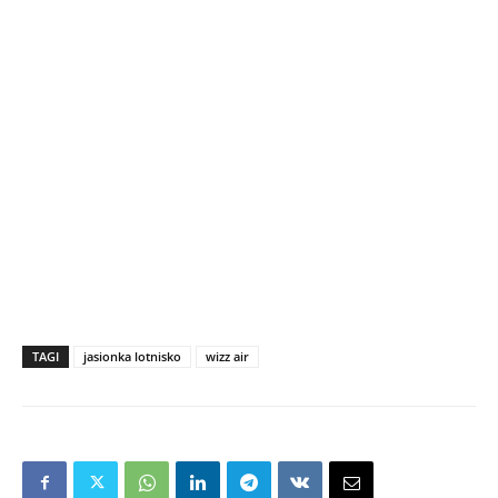
TAGI
jasionka lotnisko
wizz air