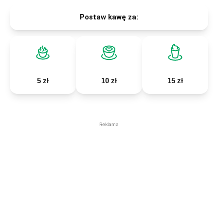
Postaw kawę za:
5 zł
10 zł
15 zł
Reklama