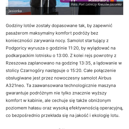
Foto. Port Lotniczy Rzeszów-Jasionka
Jasionka
J
Godziny lotów zostały dopasowane tak, by zapewnić
pasażerom maksymalny komfort podróży bez
konieczności zarywania nocy
. Samolot startujący z
Podgoricy wyrusza o godzinie 11:20, by wylądować na
podkarpackim lotnisku o 13:00
. Z kolei rejs powrotny z
Rzeszowa zaplanowano na godzinę 13:35, a lądowanie w
stolicy Czarnogóry następuje o 15:20
. Całe połączenie
obsługiwane jest przez nowoczesny samolot Airbus
A321neo
. Ta zaawansowana technologicznie maszyna
gwarantuje podróżnym nie tylko znacznie wyższy
komfort w kabinie, ale cechuje się także obniżonym
poziomem hałasu oraz wysoką efektywnością operacyjną,
co bezpośrednio przekłada się na jakość i ekologię lotu
.