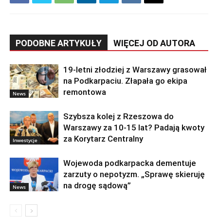
PODOBNE ARTYKUŁY
WIĘCEJ OD AUTORA
19-letni złodziej z Warszawy grasował
na Podkarpaciu. Złapała go ekipa
remontowa
News
Szybsza kolej z Rzeszowa do
Warszawy za 10-15 lat? Padają kwoty
za Korytarz Centralny
Inwestycje
Wojewoda podkarpacka dementuje
zarzuty o nepotyzm. „Sprawę skieruję
na drogę sądową”
News