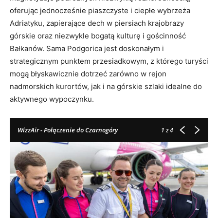
oferując jednocześnie piaszczyste i ciepłe wybrzeża
Adriatyku, zapierające dech w piersiach krajobrazy
górskie oraz niezwykle bogatą kulturę i gościnność
Bałkanów
. Sama Podgorica jest doskonałym i
strategicznym punktem przesiadkowym, z którego turyści
mogą błyskawicznie dotrzeć zarówno w rejon
nadmorskich kurortów, jak i na górskie szlaki idealne do
aktywnego wypoczynku
.
WizzAir - Połączenie do Czarnogóry
1
z 4