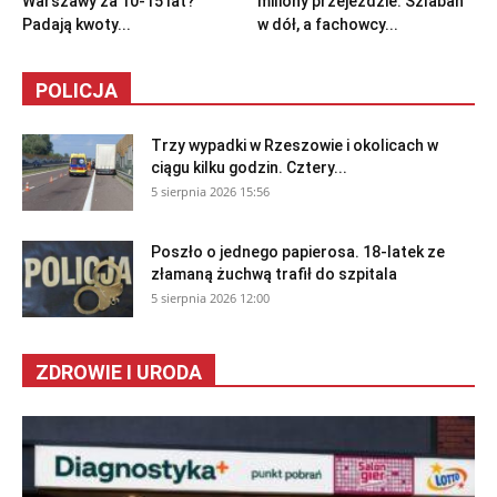
Warszawy za 10-15 lat?
miliony przejeździe. Szlaban
Padają kwoty...
w dół, a fachowcy...
POLICJA
Trzy wypadki w Rzeszowie i okolicach w
ciągu kilku godzin. Cztery...
5 sierpnia 2026 15:56
Poszło o jednego papierosa. 18-latek ze
złamaną żuchwą trafił do szpitala
5 sierpnia 2026 12:00
ZDROWIE I URODA