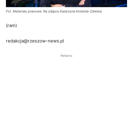
Fot. Materiały prasowe. Na zdjęciu Katarzyna Kolenda-Zaleska
(ram)
redakcja@rzeszow-news.pl
Reklama