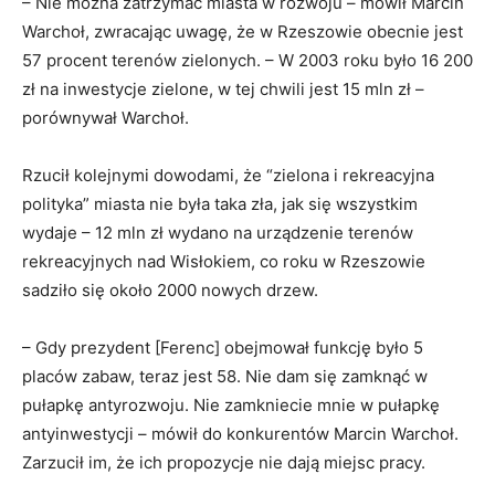
– Nie można zatrzymać miasta w rozwoju – mówił Marcin
Warchoł, zwracając uwagę, że w Rzeszowie obecnie jest
57 procent terenów zielonych. – W 2003 roku było 16 200
zł na inwestycje zielone, w tej chwili jest 15 mln zł –
porównywał Warchoł.
Rzucił kolejnymi dowodami, że “zielona i rekreacyjna
polityka” miasta nie była taka zła, jak się wszystkim
wydaje – 12 mln zł wydano na urządzenie terenów
rekreacyjnych nad Wisłokiem, co roku w Rzeszowie
sadziło się około 2000 nowych drzew.
– Gdy prezydent [Ferenc] obejmował funkcję było 5
placów zabaw, teraz jest 58. Nie dam się zamknąć w
pułapkę antyrozwoju. Nie zamkniecie mnie w pułapkę
antyinwestycji – mówił do konkurentów Marcin Warchoł.
Zarzucił im, że ich propozycje nie dają miejsc pracy.