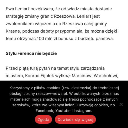
Ewa Leniart oczekiwała, że od władz miasta dostanie
strategię zmiany granic Rzeszowa. Leniart jest
zwolennikiem włączenia do Rzeszowa całej gminy
Krasne, podczas debaty przypomniała, że można dzięki
temu otrzymać 100 mln zł bonusu z budżetu państwa.
Stylu Ferenca nie będzie
Przed piątą turą pytań na temat stylu zarządzania
miastem, Konrad Fijołek wytknął Marcinowi Warchołowi,
że “znów zgubił się w Rzeszowie”. – Most Mazowieckiego
Korzystamy z plików cookies (tzw. ciasteczka) do technicznej
nie jest na terenach przyłączonych – przypomniał mu.
obsługi strony rzeszow-news.pl. W publikowanych przez nas
materiałach mogą znajdować się treści pochodzące z innych
serwisów, które we własnym imieniu używają cookies, np.
Fijołek twierdzi, że dzisiaj zarządzanie miasta nie może
Facebook, Youtube i Instagram.
się odbywać w stylu “szeryfowskim”, tylko zespołowym.
Zgoda
Dowiedz się więcej
To jasny sygnał, że nie zamierza być kontynuatorem stylu
Tadeusza Ferenca. – Współcześnie nikt nie ma monopolu