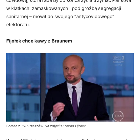
covidową, która rada by do końca życia trzymać Państwa
w klatkach, zamaskowanych i pod groźbą segregacji
sanitarnej – mówił do swojego “antycovidowego”
elektoratu.
Fijołek chce kawy z Braunem
Screen z TVP Rzeszów. Na zdjęciu Konrad Fijołek