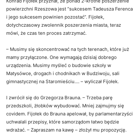
Konrad Fijołek przyznał, że ponad 2-krotne poszerzenie
powierzchni Rzeszowa jest “sukcesem Tadeusza Ferenca
i jego sukcesem powinien pozostać”. Fijołek,
dotychczasowy zwolennik poszerzenia miasta, teraz
mówi, że czas ten proces zatrzymać.
– Musimy się skoncentrować na tych terenach, które już
mamy przyłączone. One wymagają dzisiaj dobrego
urządzenia. Musimy myśleć o budowie szkoły w
Matysówce, drogach i chodnikach w Budziwoju, sali
gimnastycznej na Staromieściu…. – wyliczał Fijołek.
I zwrócił się do Grzegorza Brauna. – Trzeba parę
przedszkoli, żłobków wybudować. Mniej zajmujmy się
covidem. Fijołek do Brauna apelował, by parlamentarzyści
uchwalali przepisy, które samorządom łatwo będzie
wdrażać. – Zapraszam na kawę – złożył mu propozycję.