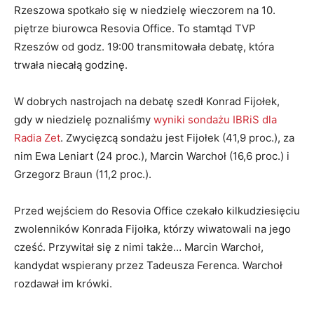
Rzeszowa spotkało się w niedzielę wieczorem na 10.
piętrze biurowca Resovia Office. To stamtąd TVP
Rzeszów od godz. 19:00 transmitowała debatę, która
trwała niecałą godzinę.
W dobrych nastrojach na debatę szedł Konrad Fijołek,
gdy w niedzielę poznaliśmy
wyniki sondażu IBRiS dla
Radia Zet
. Zwycięzcą sondażu jest Fijołek (41,9 proc.), za
nim Ewa Leniart (24 proc.), Marcin Warchoł (16,6 proc.) i
Grzegorz Braun (11,2 proc.).
Przed wejściem do Resovia Office czekało kilkudziesięciu
zwolenników Konrada Fijołka, którzy wiwatowali na jego
cześć. Przywitał się z nimi także… Marcin Warchoł,
kandydat wspierany przez Tadeusza Ferenca. Warchoł
rozdawał im krówki.