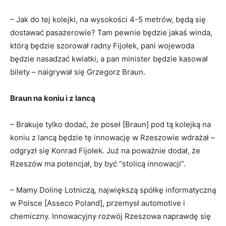
– Jak do tej kolejki, na wysokości 4-5 metrów, będą się
dostawać pasażerowie? Tam pewnie będzie jakaś winda,
którą będzie szorował radny Fijołek, pani wojewoda
będzie nasadzać kwiatki, a pan minister będzie kasował
bilety – naigrywał się Grzegorz Braun.
Braun na koniu i z lancą
– Brakuje tylko dodać, że poseł [Braun] pod tą kolejką na
koniu z lancą będzie tę innowację w Rzeszowie wdrażał –
odgryzł się Konrad Fijołek. Już na poważnie dodał, że
Rzeszów ma potencjał, by być “stolicą innowacji”.
– Mamy Dolinę Lotniczą, największą spółkę informatyczną
w Polsce [Asseco Poland], przemysł automotive i
chemiczny. Innowacyjny rozwój Rzeszowa naprawdę się