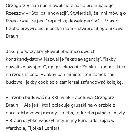
Grzegorz Braun naśmiewał się z hasła promującego
Rzeszów – “Stolica innowacji”. Stwierdził, że inni mówią o
Rzeszowie, że jest “republiką deweloperów”. – Miasto
trzeba przywrócić mieszkańcom – stwierdził ogólnikowo
Braun.
Jako pierwszy krytykował obietnice swoich
kontrkandydatów. Nazwał je “ekstrawagancją”, “jakby
dawali ze swojego”, np. przekazanie Zamku Lubomirskich
na rzecz miasta. – Jakby pan minister ten zamek sam
budował, jakby osobiście zamierzał zafundować kolejkę.
– Trzeba budować na XXII wiek – apelował Grzegorz
Braun. – Ale jeśli ktoś obiecuje gruszki na wierzbie z
eurokołchozowej manny z nieba, to trzeba pytać o koszty
– Braun szybko włączył antyunijny kurs, uderzając w
Warchoła, Fijołka i Leniart.