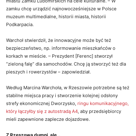
miastu Zamku Lubomirskich na cele kulturalne. – W
zamku chcę urządzić najnowocześniejsze w Polsce
muzeum multimedialne, historii miasta, historii
Podkarpacia.
Warchoł stwierdził, że innowacyjne może być też
bezpieczeństwo, np. informowanie mieszkańców o
korkach w mieście. – Prezydent [Ferenc] stworzył
“zieloną falę” dla samochodów. Chcę ją stworzyć też dla
pieszych i rowerzystów – zapowiedział.
Według Marcina Warchoła, w Rzeszowie potrzebne są też
stabilne miejsca pracy i stworzenie kolejnej odsłony
strefy ekonomicznej Dworzysko,
ringu komunikacyjnego,
który łączyłby się z autostradą A4
, aby przedsiębiorcy
mieli zapewnione zaplecze dojazdowe.
Z Rzeszowa dumni, ale…