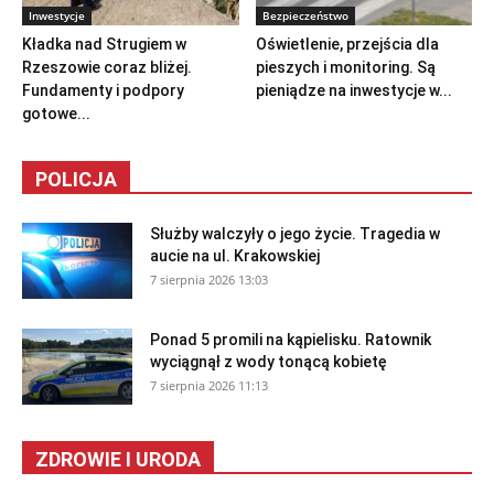
Inwestycje
Bezpieczeństwo
Kładka nad Strugiem w
Oświetlenie, przejścia dla
Rzeszowie coraz bliżej.
pieszych i monitoring. Są
Fundamenty i podpory
pieniądze na inwestycje w...
gotowe...
POLICJA
Służby walczyły o jego życie. Tragedia w
aucie na ul. Krakowskiej
7 sierpnia 2026 13:03
Ponad 5 promili na kąpielisku. Ratownik
wyciągnął z wody tonącą kobietę
7 sierpnia 2026 11:13
ZDROWIE I URODA