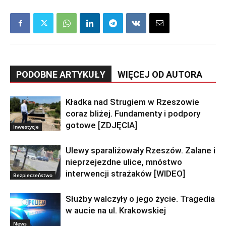
PODOBNE ARTYKUŁY
WIĘCEJ OD AUTORA
Kładka nad Strugiem w Rzeszowie
coraz bliżej. Fundamenty i podpory
gotowe [ZDJĘCIA]
Inwestycje
Ulewy sparaliżowały Rzeszów. Zalane i
nieprzejezdne ulice, mnóstwo
interwencji strażaków [WIDEO]
Bezpieczeństwo
Służby walczyły o jego życie. Tragedia
w aucie na ul. Krakowskiej
News