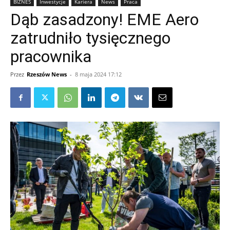
BIZNES
Inwestycje
Kariera
News
Praca
Dąb zasadzony! EME Aero
zatrudniło tysięcznego
pracownika
Przez
Rzeszów News
-
8 maja 2024 17:12