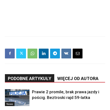
PODOBNE ARTYKUŁY
WIĘCEJ OD AUTORA
Prawie 2 promile, brak prawa jazdy i
pościg. Beztroski rajd 59-latka
News