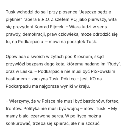
Tusk wchodzi do sali przy piosence “Jeszcze będzie
pięknie” rapera B.R.O. Z szefem PO, jako pierwszy, wita
się prezydent Konrad Fijołek. – Wiara ludzi w sens
prawdy, demokracji, praw człowieka, może odrodzić się
tu, na Podkarpaciu – mówi na początek Tusk.
Opowiada o swoich wizytach pod Krosnem, skąd
przywiózł bezpańskiego kota, któremu nadano im “Rudy”,
oraz w Lesku. – Podkarpacie nie musi być PiS-owskim
bastionem – zaczyna Tusk. Póki co – jest. KO na
Podkarpaciu ma najgorsze wyniki w kraju.
– Wierzymy, że w Polsce nie musi być bastionów, fortec,
frontów. Polityka nie musi być wojną – mówi Tusk. – My
mamy biało-czerwone serca. W polityce można
konkurować, trzeba się spierać, ale nie szczuć.