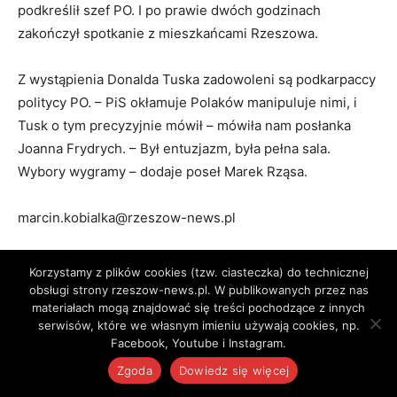
podkreślił szef PO. I po prawie dwóch godzinach
zakończył spotkanie z mieszkańcami Rzeszowa.
Z wystąpienia Donalda Tuska zadowoleni są podkarpaccy
politycy PO. – PiS okłamuje Polaków manipuluje nimi, i
Tusk o tym precyzyjnie mówił – mówiła nam posłanka
Joanna Frydrych. – Był entuzjazm, była pełna sala.
Wybory wygramy – dodaje poseł Marek Rząsa.
marcin.kobialka@rzeszow-news.pl
Czytasz Rzeszów News? Twoje wsparcie pozwoli nam
Korzystamy z plików cookies (tzw. ciasteczka) do technicznej
działać sprawniej.
obsługi strony rzeszow-news.pl. W publikowanych przez nas
materiałach mogą znajdować się treści pochodzące z innych
serwisów, które we własnym imieniu używają cookies, np.
Facebook, Youtube i Instagram.
Postaw kawę za:
Zgoda
Dowiedz się więcej