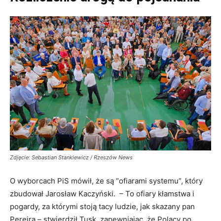
Zdjęcie: Sebastian Stankiewicz / Rzeszów News
O wyborcach PiS mówił, że są “ofiarami systemu”, który
zbudował Jarosław Kaczyński. – To ofiary kłamstwa i
pogardy, za którymi stoją tacy ludzie, jak skazany pan
Pereira – stwierdził Tusk, zapewniając, że Polacy po