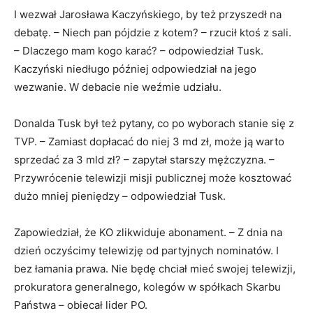
I wezwał Jarosława Kaczyńskiego, by też przyszedł na
debatę. – Niech pan pójdzie z kotem? – rzucił ktoś z sali.
– Dlaczego mam kogo karać? – odpowiedział Tusk.
Kaczyński niedługo później odpowiedział na jego
wezwanie. W debacie nie weźmie udziału.
Donalda Tusk był też pytany, co po wyborach stanie się z
TVP. – Zamiast dopłacać do niej 3 md zł, może ją warto
sprzedać za 3 mld zł? – zapytał starszy mężczyzna. –
Przywrócenie telewizji misji publicznej może kosztować
dużo mniej pieniędzy – odpowiedział Tusk.
Zapowiedział, że KO zlikwiduje abonament. – Z dnia na
dzień oczyścimy telewizję od partyjnych nominatów. I
bez łamania prawa. Nie będę chciał mieć swojej telewizji,
prokuratora generalnego, kolegów w spółkach Skarbu
Państwa – obiecał lider PO.