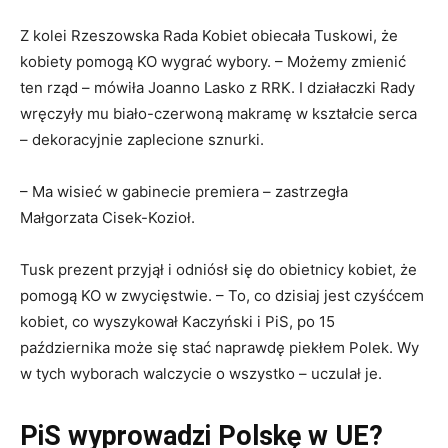
Z kolei Rzeszowska Rada Kobiet obiecała Tuskowi, że
kobiety pomogą KO wygrać wybory. – Możemy zmienić
ten rząd – mówiła Joanno Lasko z RRK. I działaczki Rady
wręczyły mu biało-czerwoną makramę w kształcie serca
– dekoracyjnie zaplecione sznurki.
– Ma wisieć w gabinecie premiera – zastrzegła
Małgorzata Cisek-Kozioł.
Tusk prezent przyjął i odniósł się do obietnicy kobiet, że
pomogą KO w zwycięstwie. – To, co dzisiaj jest czyśćcem
kobiet, co wyszykował Kaczyński i PiS, po 15
października może się stać naprawdę piekłem Polek. Wy
w tych wyborach walczycie o wszystko – uczulał je.
PiS wyprowadzi Polskę w UE?