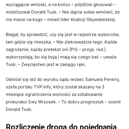
wyciągajcie wnioski, a na końcu – pójdźcie głosować –
mobilizował Donald Tusk. – Nie dajcie sobie wmówić, że
nie macie na kogo – mówił lider Koalicji Obywatelskiej.
Błagał, by sprawdzić, czy się jest w rejestrze wyborców,
tam gdzie się mieszka. – Nie zlekceważcie tego. Każde
zagrożenie, każdy pretekst oni [PiS – przyp. red.]
wykorzystają, bo się boją i mają się czego bać – uważa
Tusk. – Zwycięstwo jest w zasięgu ręki.
Odniósł się też do wyroku sądu wobec Samuela Pereiry,
szefa portalu TVP.Info, który został skazany na 3
miesiące ograniczenia wolności za szkalowanie
prokurator Ewy Wrzosek. – To dobry prognostyk – ocenił
Donald Tusk.
Rozliczenie drogą do pojednania