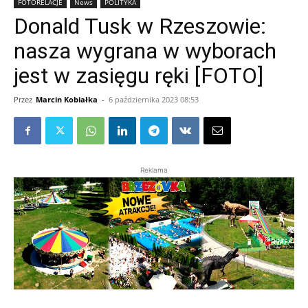
FOTORELACJE
News
POLITYKA
Donald Tusk w Rzeszowie:
nasza wygrana w wyborach
jest w zasięgu ręki [FOTO]
Przez
Marcin Kobiałka
-
6 października 2023 08:53
Reklama