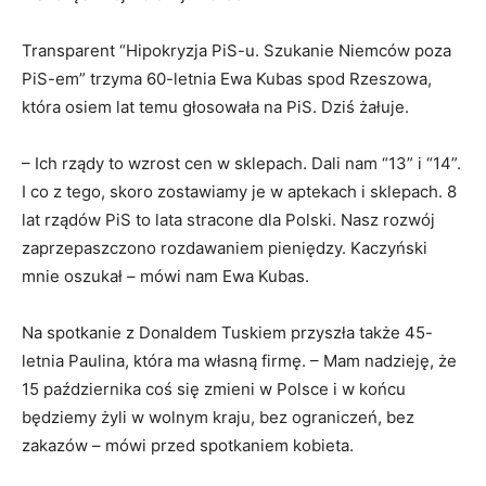
Transparent “Hipokryzja PiS-u. Szukanie Niemców poza
PiS-em” trzyma 60-letnia Ewa Kubas spod Rzeszowa,
która osiem lat temu głosowała na PiS. Dziś żałuje.
– Ich rządy to wzrost cen w sklepach. Dali nam “13” i “14”.
I co z tego, skoro zostawiamy je w aptekach i sklepach. 8
lat rządów PiS to lata stracone dla Polski. Nasz rozwój
zaprzepaszczono rozdawaniem pieniędzy. Kaczyński
mnie oszukał – mówi nam Ewa Kubas.
Na spotkanie z Donaldem Tuskiem przyszła także 45-
letnia Paulina, która ma własną firmę. – Mam nadzieję, że
15 października coś się zmieni w Polsce i w końcu
będziemy żyli w wolnym kraju, bez ograniczeń, bez
zakazów – mówi przed spotkaniem kobieta.