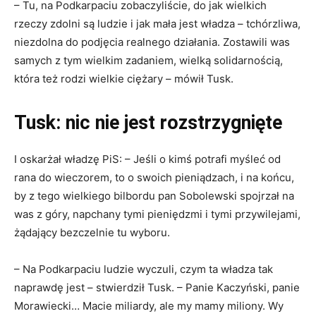
– Tu, na Podkarpaciu zobaczyliście, do jak wielkich
rzeczy zdolni są ludzie i jak mała jest władza – tchórzliwa,
niezdolna do podjęcia realnego działania. Zostawili was
samych z tym wielkim zadaniem, wielką solidarnością,
która też rodzi wielkie ciężary – mówił Tusk.
Tusk: nic nie jest rozstrzygnięte
I oskarżał władzę PiS: – Jeśli o kimś potrafi myśleć od
rana do wieczorem, to o swoich pieniądzach, i na końcu,
by z tego wielkiego bilbordu pan Sobolewski spojrzał na
was z góry, napchany tymi pieniędzmi i tymi przywilejami,
żądający bezczelnie tu wyboru.
– Na Podkarpaciu ludzie wyczuli, czym ta władza tak
naprawdę jest – stwierdził Tusk. – Panie Kaczyński, panie
Morawiecki… Macie miliardy, ale my mamy miliony. Wy