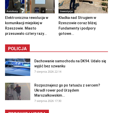
Autobusy
Inwestycje
Elektroniczna rewolucja w
Kładka nad Strugiem w
komunikacji miejskiej w
Rzeszowie coraz bliżej.
Rzeszowie. Miasto
Fundamenty i podpory
przesuwało cztery razy...
gotowe...
POLICJA
Dachowanie samochodu na DK94. Udało się
wyjść bez szwanku
7 sierpnia 2026 22:14
Rozpoznajesz go po tatuażu z sercem?
Ukradł rower pod Urzędem
Marszałkowskim...
7 sierpnia 2026 17:30