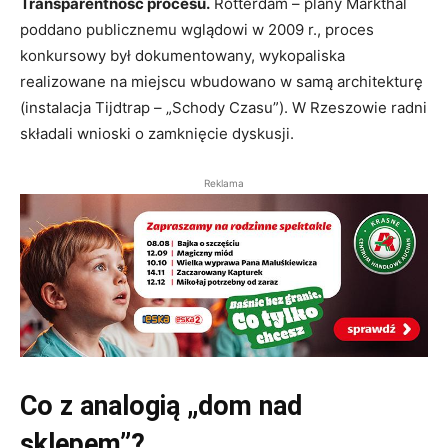
Transparentność procesu.
Rotterdam – plany Markthal
poddano publicznemu wglądowi w 2009 r., proces
konkursowy był dokumentowany, wykopaliska
realizowane na miejscu wbudowano w samą architekturę
(instalacja Tijdtrap – „Schody Czasu”). W Rzeszowie radni
składali wnioski o zamknięcie dyskusji.
Reklama
Co z analogią „dom nad
sklepem”?