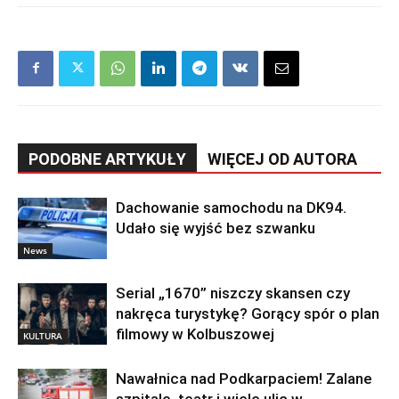
PODOBNE ARTYKUŁY
WIĘCEJ OD AUTORA
Dachowanie samochodu na DK94.
Udało się wyjść bez szwanku
News
Serial „1670” niszczy skansen czy
nakręca turystykę? Gorący spór o plan
filmowy w Kolbuszowej
KULTURA
Nawałnica nad Podkarpaciem! Zalane
szpitale, teatr i wiele ulic w