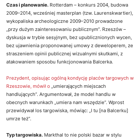
Czas i planowanie.
Rotterdam – konkurs 2004, budowa
2009–2014, wcześniej masterplan (tzw. Laurenskwartier),
wykopaliska archeologiczne 2009–2010 prowadzone
„przy dużym zainteresowaniu publicznym”. Rzeszów –
dyskusja w trybie sesyjnym, bez upublicznionych wycen,
bez ujawnienia proponowanej umowy z deweloperem, ze
straszeniem opinii publicznej wizualnymi skutkami, z
atakowaniem sposobu funkcjonowania Balcerka.
Prezydent, opisując ogólną kondycję placów targowych w
Rzeszowie, mówił o
„umierających miejscach
handlujących”.
Argumentował, że model handlu w
obecnych warunkach
„umiera nam wszędzie”.
Wprost
przewidywał los targowiska, mówiąc:
„I tu [na Balcerku]
umrze też”.
Typ targowiska.
Markthal to nie polski bazar w stylu