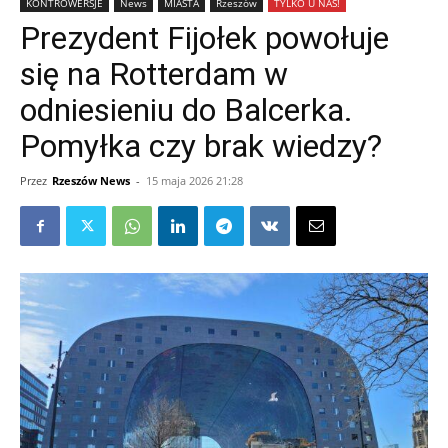
KONTROWERSJE
News
MIASTA
Rzeszów
TYLKO U NAS!
Prezydent Fijołek powołuje
się na Rotterdam w
odniesieniu do Balcerka.
Pomyłka czy brak wiedzy?
Przez
Rzeszów News
-
15 maja 2026 21:28