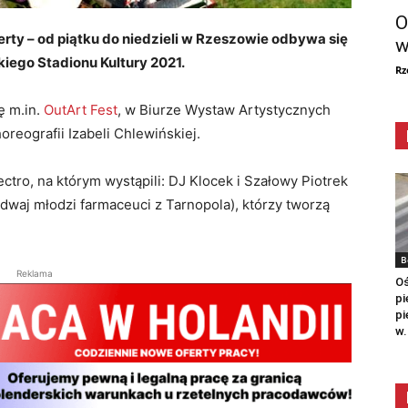
O
erty – od piątku do niedzieli w Rzeszowie odbywa się
w
iego Stadionu Kultury 2021.
Rz
ę m.in.
OutArt Fest
, w Biurze Wystaw Artystycznych
oreografii Izabeli Chlewińskiej.
ctro, na którym wystąpili: DJ Klocek i Szałowy Piotrek
 (dwaj młodzi farmaceuci z Tarnopola), którzy tworzą
B
Reklama
Oś
pi
pi
w.