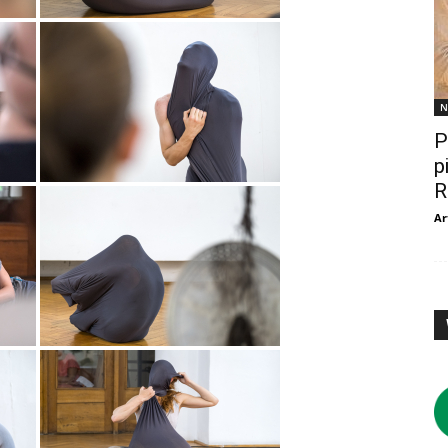
N
P
p
R
Ar