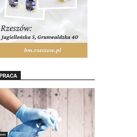
PRACA
ews