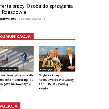
ferta pracy: Osoba do sprzątania
 Rzeszowie
eszów News
-
7 sierpnia 2026 06:11
KOMUNIKACJA
ezpieczeństwo
Inwestycje
wietlenie, przejścia dla
Szybsza kolej z
eszych i monitoring. Są
Rzeszowa do Warszawy
eniądze na inwestycje
za 10-15 lat? Padają
..
kwoty...
POLICJA