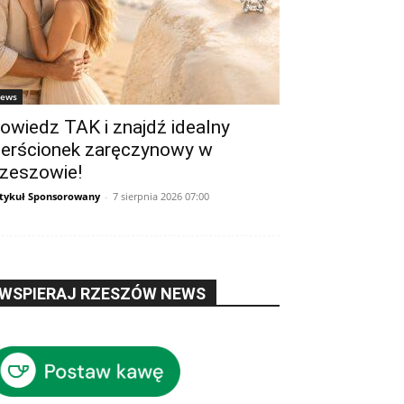
ews
owiedz TAK i znajdź idealny
ierścionek zaręczynowy w
zeszowie!
tykuł Sponsorowany
-
7 sierpnia 2026 07:00
WSPIERAJ RZESZÓW NEWS