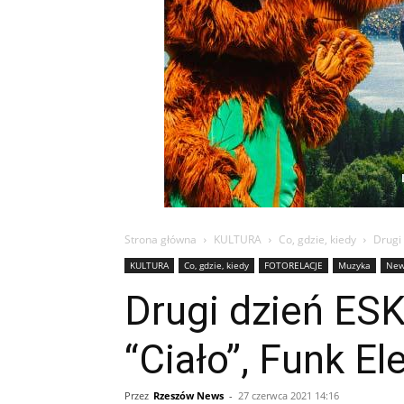
Strona główna
KULTURA
Co, gdzie, kiedy
Drugi 
KULTURA
Co, gdzie, kiedy
FOTORELACJE
Muzyka
Ne
Drugi dzień ES
“Ciało”, Funk El
Przez
Rzeszów News
-
27 czerwca 2021 14:16