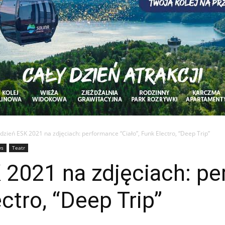
dzień ESK 2021 na zdjęciach: performance “Ciało”, Funk Electro, “Deep Trip”
ws
Teatr
K 2021 na zdjęciach: p
ectro, “Deep Trip”