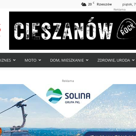
C
20
piątek, 7
Rzeszów
Reklama
BIZNES
MOTO
DOM, MIESZKANIE
ZDROWIE, URODA
Reklama