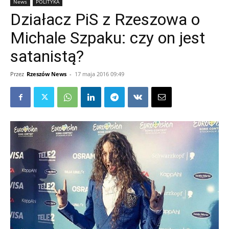
News
POLITYKA
Działacz PiS z Rzeszowa o
Michale Szpaku: czy on jest
satanistą?
Przez
Rzeszów News
-
17 maja 2016 09:49