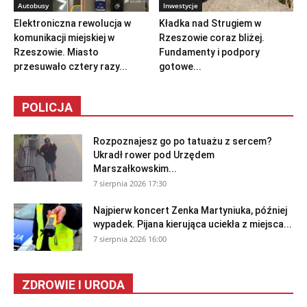
Autobusy
Inwestycje
Elektroniczna rewolucja w
Kładka nad Strugiem w
komunikacji miejskiej w
Rzeszowie coraz bliżej.
Rzeszowie. Miasto
Fundamenty i podpory
przesuwało cztery razy...
gotowe...
POLICJA
Rozpoznajesz go po tatuażu z sercem?
Ukradł rower pod Urzędem
Marszałkowskim...
7 sierpnia 2026 17:30
Najpierw koncert Zenka Martyniuka, później
wypadek. Pijana kierująca uciekła z miejsca...
7 sierpnia 2026 16:00
ZDROWIE I URODA