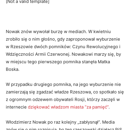
[Not a valid template]
Nowak znów wywołał burzę w mediach. W kwietniu
zrobiło się o nim głośno, gdy zaproponował wyburzenie
w Rzeszowie dwóch pomników: Czynu Rewolucyjnego i
Wdzięczności Armii Czerwonej. Nowakowi marzy się, by
w miejscu tego pierwszego pomnika stanęła Matka
Boska.
W przypadku drugiego pomnika, na jego wyburzenie nie
zamierzają się zgadzać władze Rzeszowa, co spotkało się
z ogromnym odzewem obywateli Rosji, którzy zaczęli w
internecie
dziękować władzom miasta “za pamięć”
.
Włodzimierz Nowak po raz kolejny „zabłysnął”. Media
znów się o nim rozpisują, bo ten rzeszowski działacz PiS