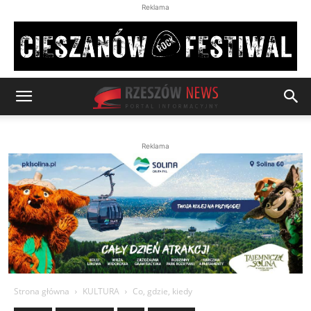
Reklama
Reklama
Strona główna
KULTURA
Co, gdzie, kiedy