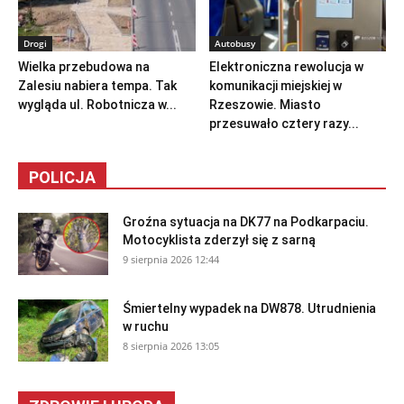
Drogi
Autobusy
Wielka przebudowa na
Elektroniczna rewolucja w
Zalesiu nabiera tempa. Tak
komunikacji miejskiej w
wygląda ul. Robotnicza w...
Rzeszowie. Miasto
przesuwało cztery razy...
POLICJA
Groźna sytuacja na DK77 na Podkarpaciu.
Motocyklista zderzył się z sarną
9 sierpnia 2026 12:44
Śmiertelny wypadek na DW878. Utrudnienia
w ruchu
8 sierpnia 2026 13:05