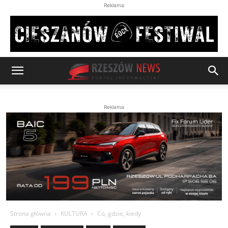
Reklama
Reklama
Strona główna
KULTURA
Co, gdzie, kiedy