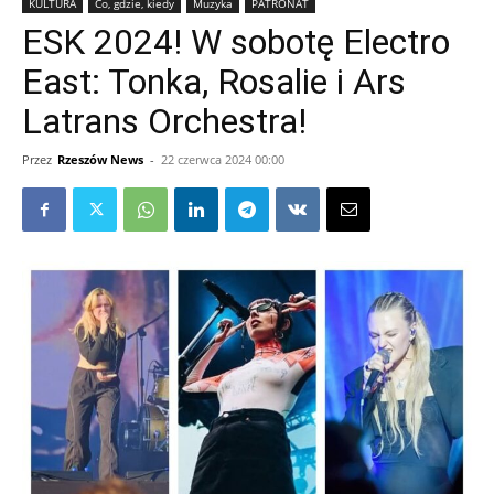
KULTURA
Co, gdzie, kiedy
Muzyka
PATRONAT
ESK 2024! W sobotę Electro
East: Tonka, Rosalie i Ars
Latrans Orchestra!
Przez
Rzeszów News
-
22 czerwca 2024 00:00