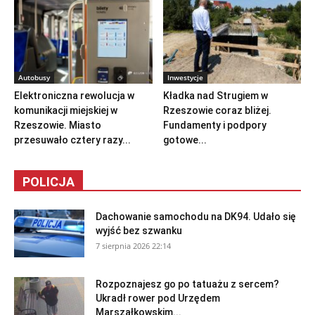
Autobusy
Inwestycje
Elektroniczna rewolucja w
Kładka nad Strugiem w
komunikacji miejskiej w
Rzeszowie coraz bliżej.
Rzeszowie. Miasto
Fundamenty i podpory
przesuwało cztery razy...
gotowe...
POLICJA
Dachowanie samochodu na DK94. Udało się
wyjść bez szwanku
7 sierpnia 2026 22:14
Rozpoznajesz go po tatuażu z sercem?
Ukradł rower pod Urzędem
Marszałkowskim...