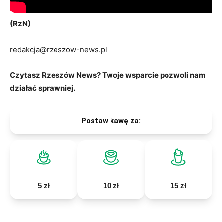
(RzN)
redakcja@rzeszow-news.pl
Czytasz Rzeszów News? Twoje wsparcie pozwoli nam
działać sprawniej.
Postaw kawę za:
5 zł
10 zł
15 zł