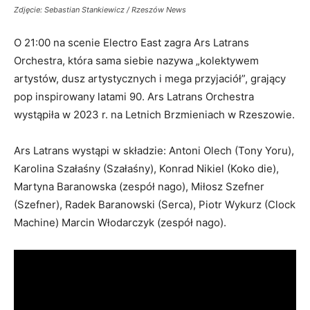
Zdjęcie: Sebastian Stankiewicz / Rzeszów News
O 21:00 na scenie Electro East zagra Ars Latrans
Orchestra, która sama siebie nazywa „kolektywem
artystów, dusz artystycznych i mega przyjaciół”, grający
pop inspirowany latami 90. Ars Latrans Orchestra
wystąpiła w 2023 r. na Letnich Brzmieniach w Rzeszowie.
Ars Latrans wystąpi w składzie: Antoni Olech (Tony Yoru),
Karolina Szałaśny (Szałaśny), Konrad Nikiel (Koko die),
Martyna Baranowska (zespół nago), Miłosz Szefner
(Szefner), Radek Baranowski (Serca), Piotr Wykurz (Clock
Machine) Marcin Włodarczyk (zespół nago).