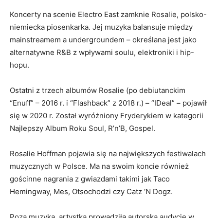
Koncerty na scenie Electro East zamknie Rosalie, polsko-
niemiecka piosenkarka. Jej muzyka balansuje między
mainstreamem a undergroundem – określana jest jako
alternatywne R&B z wpływami soulu, elektroniki i hip-
hopu.
Ostatni z trzech albumów Rosalie (po debiutanckim
“Enuff” – 2016 r. i “Flashback” z 2018 r.) – “IDeal” – pojawił
się w 2020 r. Został wyróżniony Fryderykiem w kategorii
Najlepszy Album Roku Soul, R’n’B, Gospel.
Rosalie Hoffman pojawia się na największych festiwalach
muzycznych w Polsce. Ma na swoim koncie również
gościnne nagrania z gwiazdami takimi jak Taco
Hemingway, Mes, Otsochodzi czy Catz ‘N Dogz.
Poza muzyką, artystka prowadziła autorską audycję w