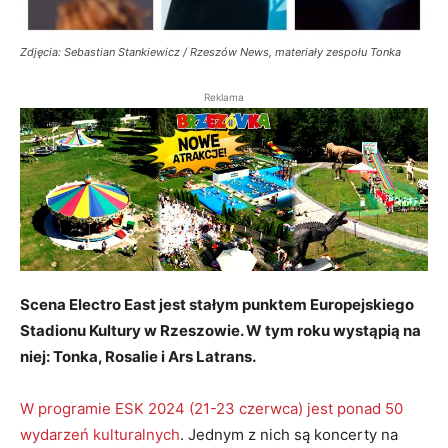
Zdjęcia: Sebastian Stankiewicz / Rzeszów News, materiały zespołu Tonka
Reklama
Scena Electro East jest stałym punktem Europejskiego
Stadionu Kultury w Rzeszowie. W tym roku wystąpią na
niej: Tonka, Rosalie i Ars Latrans.
W programie ESK 2024 (21-23 czerwca) jest ponad 50
wydarzeń kulturalnych
. Jednym z nich są koncerty na