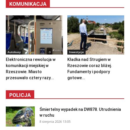
KOMUNIKACJA
Autobusy
Inwestycje
Elektroniczna rewolucja w
Kładka nad Strugiem w
komunikacji miejskiej w
Rzeszowie coraz bliżej.
Rzeszowie. Miasto
Fundamenty i podpory
przesuwało cztery razy...
gotowe...
POLICJA
Śmiertelny wypadek na DW878. Utrudnienia
w ruchu
8 sierpnia 2026 13:05