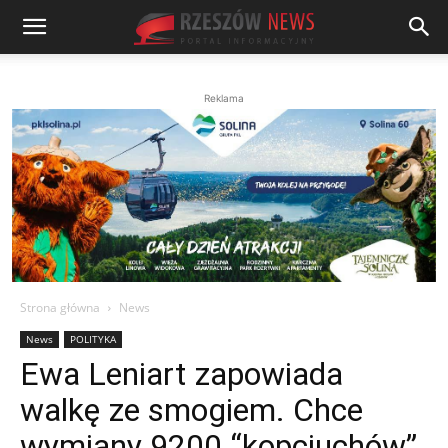
Reklama
Strona główna
News
News
POLITYKA
Ewa Leniart zapowiada
walkę ze smogiem. Chce
wymiany 9200 “kopciuchów”