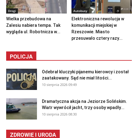
Drogi
Autobusy
Wielka przebudowa na
Elektroniczna rewolucja w
Zalesiu nabiera tempa. Tak
komunikacji miejskiej w
wygląda ul. Robotnicza w...
Rzeszowie. Miasto
przesuwało cztery razy...
POLICJA
Odebrał kluczyki pijanemu kierowcy i został
zaatakowany. Sąd nie miał litości...
10 sierpnia 2026 09:49
Dramatyczna akcja na Jeziorze Solińskim.
Wiatr wywrócił jacht, trzy osoby wpadły...
10 sierpnia 2026 08:30
ZDROWIE I URODA