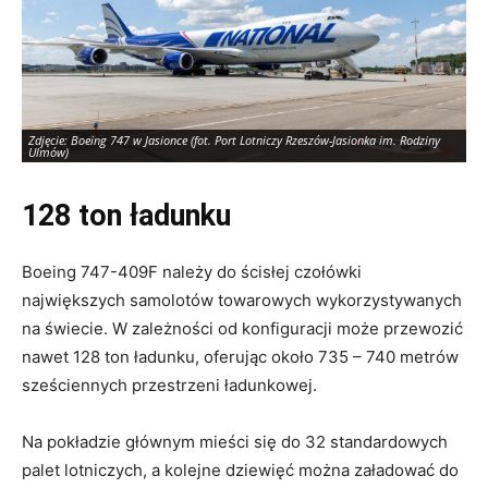
Zdjęcie: Boeing 747 w Jasionce (fot. Port Lotniczy Rzeszów-Jasionka im. Rodziny
Zd
Ulmów)
Ul
128 ton ładunku
Boeing 747-409F należy do ścisłej czołówki
największych samolotów towarowych wykorzystywanych
na świecie. W zależności od konfiguracji może przewozić
nawet 128 ton ładunku, oferując około 735 – 740 metrów
sześciennych przestrzeni ładunkowej.
Na pokładzie głównym mieści się do 32 standardowych
palet lotniczych, a kolejne dziewięć można załadować do