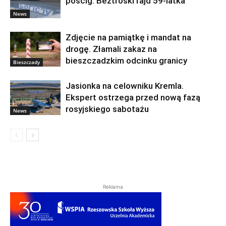
pościg. Beztroski rajd 59-latka
News
Zdjęcie na pamiątkę i mandat na
drogę. Złamali zakaz na
bieszczadzkim odcinku granicy
Bieszczady
Jasionka na celowniku Kremla.
Ekspert ostrzega przed nową fazą
rosyjskiego sabotażu
News
Reklama