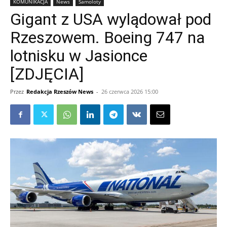
KOMUNIKACJA
News
Samoloty
Gigant z USA wylądował pod
Rzeszowem. Boeing 747 na
lotnisku w Jasionce
[ZDJĘCIA]
Przez
Redakcja Rzeszów News
-
26 czerwca 2026 15:00