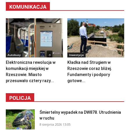
KOMUNIKACJA
Autobusy
Inwestycje
Elektroniczna rewolucja w
Kładka nad Strugiem w
komunikacji miejskiej w
Rzeszowie coraz bliżej.
Rzeszowie. Miasto
Fundamenty i podpory
przesuwało cztery razy...
gotowe...
POLICJA
Śmiertelny wypadek na DW878. Utrudnienia
w ruchu
8 sierpnia 2026 13:05