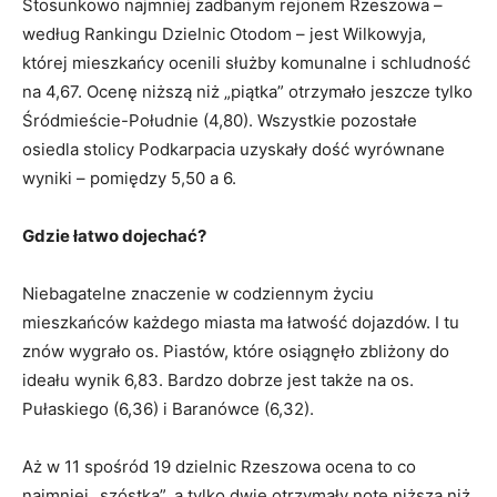
Stosunkowo najmniej zadbanym rejonem Rzeszowa –
według Rankingu Dzielnic Otodom – jest Wilkowyja,
której mieszkańcy ocenili służby komunalne i schludność
na 4,67. Ocenę niższą niż „piątka” otrzymało jeszcze tylko
Śródmieście-Południe (4,80). Wszystkie pozostałe
osiedla stolicy Podkarpacia uzyskały dość wyrównane
wyniki – pomiędzy 5,50 a 6.
Gdzie łatwo dojechać?
Niebagatelne znaczenie w codziennym życiu
mieszkańców każdego miasta ma łatwość dojazdów. I tu
znów wygrało os. Piastów, które osiągnęło zbliżony do
ideału wynik 6,83. Bardzo dobrze jest także na os.
Pułaskiego (6,36) i Baranówce (6,32).
Aż w 11 spośród 19 dzielnic Rzeszowa ocena to co
najmniej „szóstka”, a tylko dwie otrzymały notę niższą niż