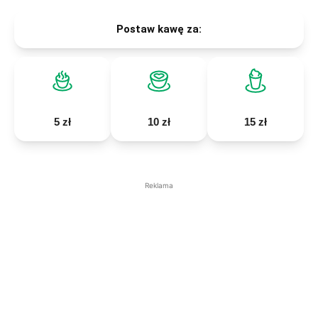
Postaw kawę za:
5 zł
10 zł
15 zł
Reklama