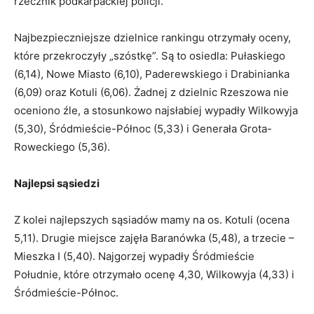
rzecznik podkarpackiej policji.
Najbezpieczniejsze dzielnice rankingu otrzymały oceny,
które przekroczyły „szóstkę”. Są to osiedla: Pułaskiego
(6,14), Nowe Miasto (6,10), Paderewskiego i Drabinianka
(6,09) oraz Kotuli (6,06). Żadnej z dzielnic Rzeszowa nie
oceniono źle, a stosunkowo najsłabiej wypadły Wilkowyja
(5,30), Śródmieście-Północ (5,33) i Generała Grota-
Roweckiego (5,36).
Najlepsi sąsiedzi
Z kolei najlepszych sąsiadów mamy na os. Kotuli (ocena
5,11). Drugie miejsce zajęła Baranówka (5,48), a trzecie –
Mieszka I (5,40). Najgorzej wypadły Śródmieście
Południe, które otrzymało ocenę 4,30, Wilkowyja (4,33) i
Śródmieście-Północ.