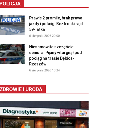
POLICJA
Prawie 2 promile, brak prawa
jazdy i pościg. Beztroski rajd
59-latka
6 sierpnia 2026 20:00
Niesamowite szczęście
seniora. Pijany wtargnął pod
pociąg na trasie Dębica-
Rzeszów
6 sierpnia 2026 18:34
ZDROWIE I URODA