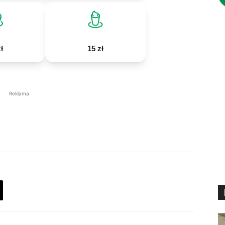
ł
15 zł
Reklama