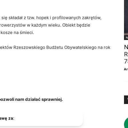
 się składał z tzw. hopek i profilowanych zakrętów,
 rowerzystów w każdym wieku. Obiekt będzie
 kosze na śmieci.
N
N
jektów Rzeszowskiego Budżetu Obywatelskiego na rok
R
.
7
Ar
zwoli nam działać sprawniej.
awę za: