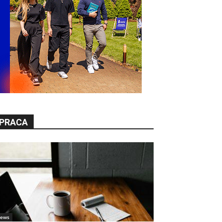
PRACA
ews