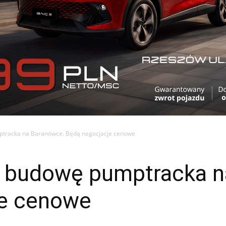
ptracka na Baranówce. Będą negocjacje cenowe
a budowę pumptracka 
je cenowe