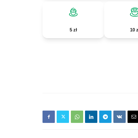
5 zł
10 z