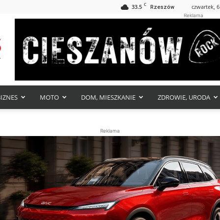
C
33.5
czwartek, 6
Rzeszów
Reklama
BIZNES
MOTO
DOM, MIESZKANIE
ZDROWIE, URODA
Reklama