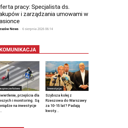
ferta pracy: Specjalista ds.
akupów i zarządzania umowami w
asionce
eszów News
-
6 sierpnia 2026 06:14
KOMUNIKACJA
ezpieczeństwo
Inwestycje
wietlenie, przejścia dla
Szybsza kolej z
eszych i monitoring. Są
Rzeszowa do Warszawy
eniądze na inwestycje
za 10-15 lat? Padają
..
kwoty...