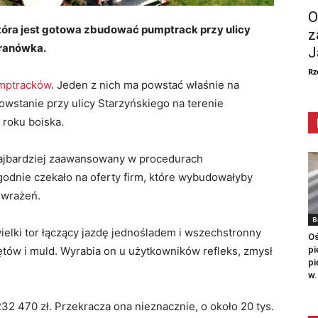
O
 która jest gotowa zbudować pumptrack przy ulicy
z
aranówka.
J
Rz
mptracków
. Jeden z nich ma powstać właśnie na
wstanie przy ulicy Starzyńskiego na terenie
roku boiska.
najbardziej zaawansowany w procedurach
ygodnie czekało na oferty firm, które wybudowałyby
 wrażeń.
B
elki tor łączący jazdę jednośladem i wszechstronny
Oś
pi
ętów i muld. Wyrabia on u użytkowników refleks, zmysł
pi
w.
232 470 zł. Przekracza ona nieznacznie, o około 20 tys.