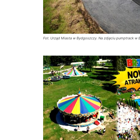
Fot. Urząd Miasta w Bydgoszczy. Na zdjęciu pumptrack w