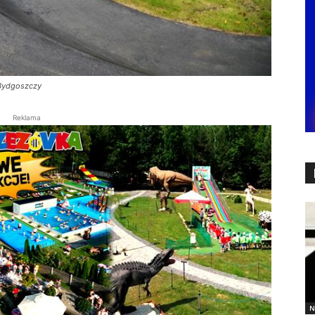
 Bydgoszczy
Reklama
N