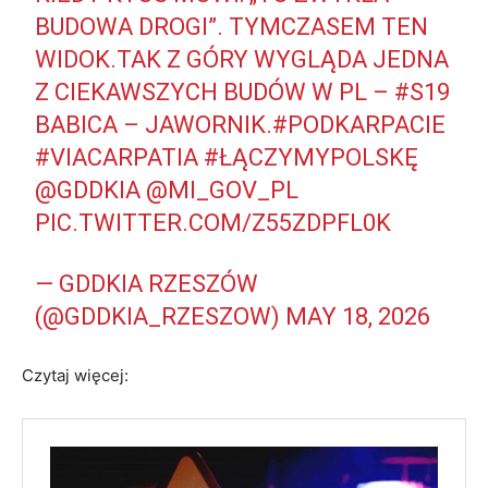
BUDOWA DROGI”. TYMCZASEM TEN
WIDOK.TAK Z GÓRY WYGLĄDA JEDNA
Z CIEKAWSZYCH BUDÓW W PL –
#S19
BABICA – JAWORNIK.️
#PODKARPACIE
#VIACARPATIA
#ŁĄCZYMYPOLSKĘ
@GDDKIA
@MI_GOV_PL
PIC.TWITTER.COM/Z55ZDPFL0K
— GDDKIA RZESZÓW
(@GDDKIA_RZESZOW)
MAY 18, 2026
Czytaj więcej: