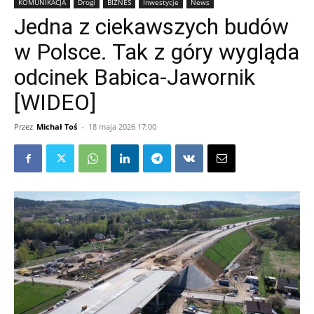
KOMUNIKACJA
Drogi
BIZNES
Inwestycje
News
Jedna z ciekawszych budów
w Polsce. Tak z góry wygląda
odcinek Babica-Jawornik
[WIDEO]
Przez
Michał Toś
-
18 maja 2026 17:00