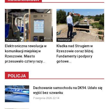
Autobusy
Inwestycje
Elektroniczna rewolucja w
Kładka nad Strugiem w
komunikacji miejskiej w
Rzeszowie coraz bliżej.
Rzeszowie. Miasto
Fundamenty i podpory
przesuwało cztery razy...
gotowe...
POLICJA
Dachowanie samochodu na DK94. Udało się
wyjść bez szwanku
7 sierpnia 2026 22:14