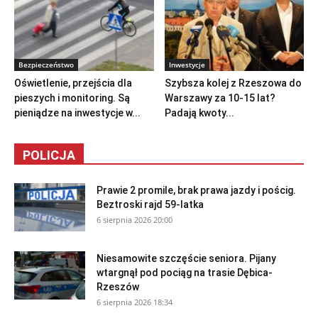
Bezpieczeństwo
Inwestycje
Oświetlenie, przejścia dla
Szybsza kolej z Rzeszowa do
pieszych i monitoring. Są
Warszawy za 10-15 lat?
pieniądze na inwestycje w...
Padają kwoty...
POLICJA
Prawie 2 promile, brak prawa jazdy i pościg.
Beztroski rajd 59-latka
6 sierpnia 2026 20:00
Niesamowite szczęście seniora. Pijany
wtargnął pod pociąg na trasie Dębica-
Rzeszów
6 sierpnia 2026 18:34