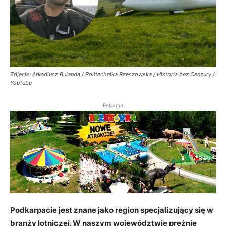
Zdjęcie: Arkadiusz Bulanda / Politechnika Rzeszowska / Historia bez Cenzury /
YouTube
Reklama
Podkarpacie jest znane jako region specjalizujący się w
branży lotniczej. W naszym województwie prężnie