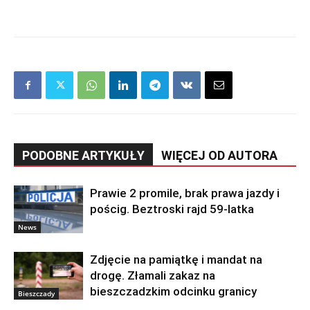
PODOBNE ARTYKUŁY
WIĘCEJ OD AUTORA
Prawie 2 promile, brak prawa jazdy i
pościg. Beztroski rajd 59-latka
News
Zdjęcie na pamiątkę i mandat na
drogę. Złamali zakaz na
bieszczadzkim odcinku granicy
Bieszczady