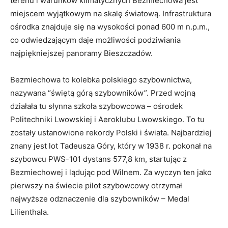
terenu i warunków klimatycznych Bezmiechowa jest
miejscem wyjątkowym na skalę światową. Infrastruktura
ośrodka znajduje się na wysokości ponad 600 m n.p.m.,
co odwiedzającym daje możliwości podziwiania
najpiękniejszej panoramy Bieszczadów.
Bezmiechowa to kolebka polskiego szybownictwa,
nazywana “świętą górą szybowników”. Przed wojną
działała tu słynna szkoła szybowcowa – ośrodek
Politechniki Lwowskiej i Aeroklubu Lwowskiego. To tu
zostały ustanowione rekordy Polski i świata. Najbardziej
znany jest lot Tadeusza Góry, który w 1938 r. pokonał na
szybowcu PWS-101 dystans 577,8 km, startując z
Bezmiechowej i lądując pod Wilnem. Za wyczyn ten jako
pierwszy na świecie pilot szybowcowy otrzymał
najwyższe odznaczenie dla szybowników – Medal
Lilienthala.