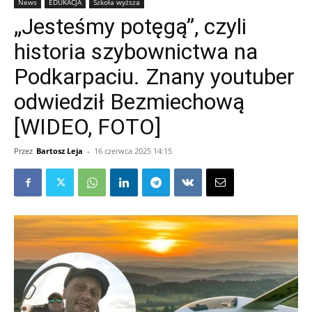
News
EDUKACJA
Szkoła wyższa
„Jesteśmy potęgą”, czyli
historia szybownictwa na
Podkarpaciu. Znany youtuber
odwiedził Bezmiechową
[WIDEO, FOTO]
Przez
Bartosz Leja
-
16 czerwca 2025 14:15