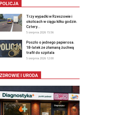
POLICJA
Trzy wypadki w Rzeszowie i
okolicach w ciągu kilku godzin.
Cztery...
5 sierpnia 2026 15:56
Poszło o jednego papierosa.
18-latek ze złamaną żuchwą
trafił do szpitala
5 sierpnia 2026 12:00
ZDROWIE I URODA