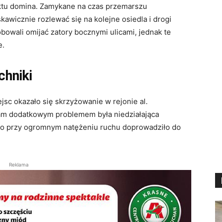
ktu domina. Zamykane na czas przemarszu
skawicznie rozlewać się na kolejne osiedla i drogi
owali omijać zatory bocznymi ulicami, jednak te
e.
chniki
sc okazało się skrzyżowanie w rejonie al.
am dodatkowym problemem była niedziałająca
atło przy ogromnym natężeniu ruchu doprowadziło do
Reklama