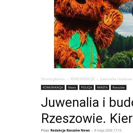
Strona główna
KOMUNIKACJA
Juwenalia i budowa 
KOMUNIKACJA
News
POLICJA
MIASTA
Rzeszów
Juwenalia i bud
Rzeszowie. Kie
Przez
Redakcja Rzeszów News
-
8 maja 2026 17:15