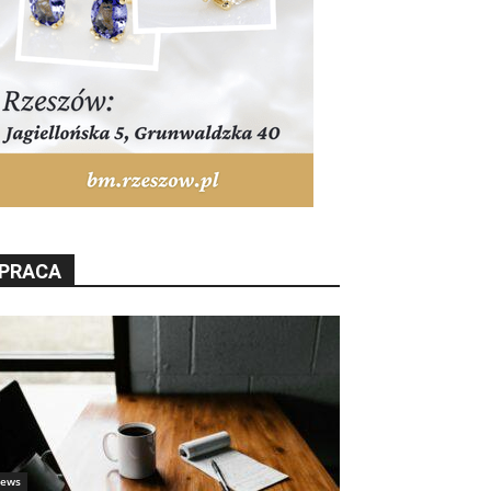
PRACA
ews