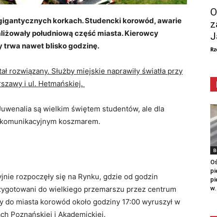
O
gigantycznych korkach. Studencki korowód, awarie
z
araliżowały południową część miasta. Kierowcy
J
y trwa nawet blisko godzinę.
Rz
ał rozwiązany. Służby miejskie naprawiły światła przy
szawy i ul. Hetmańskiej.
uwenalia są wielkim świętem studentów, ale dla
m komunikacyjnym koszmarem.
B
Oś
pi
nie rozpoczęły się na Rynku, gdzie od godzin
pi
w.
rzygotowani do wielkiego przemarszu przez centrum
y do miasta korowód około godziny 17:00 wyruszył w
ch Poznańskiej i Akademickiej.