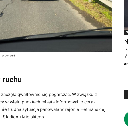
N
N
R
7
szow-News)
Ar
w ruchu
 zaczęła gwałtownie się pogarszać. W związku z
y w wielu punktach miasta informowali o coraz
ie trudna sytuacja panowała w rejonie Hetmańskiej,
 Stadionu Miejskiego.