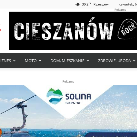
C
30.2
czwartek, 6
Rzeszów
Reklama
BIZNES
MOTO
DOM, MIESZKANIE
ZDROWIE, URODA
Reklama