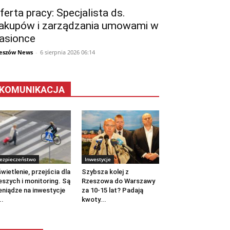
ferta pracy: Specjalista ds.
akupów i zarządzania umowami w
asionce
eszów News
-
6 sierpnia 2026 06:14
KOMUNIKACJA
ezpieczeństwo
Inwestycje
wietlenie, przejścia dla
Szybsza kolej z
eszych i monitoring. Są
Rzeszowa do Warszawy
eniądze na inwestycje
za 10-15 lat? Padają
..
kwoty...