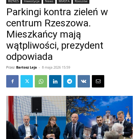
BIZNES
Inwestycje
News
MIASTA
Rzeszów
Parkingi kontra zieleń w
centrum Rzeszowa.
Mieszkańcy mają
wątpliwości, prezydent
odpowiada
Przez
Bartosz Leja
-
8 maja 2026 15:59