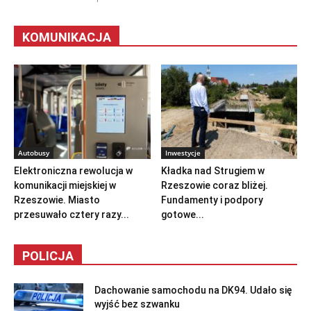
KOMUNIKACJA
Autobusy
Inwestycje
Elektroniczna rewolucja w
Kładka nad Strugiem w
komunikacji miejskiej w
Rzeszowie coraz bliżej.
Rzeszowie. Miasto
Fundamenty i podpory
przesuwało cztery razy...
gotowe...
POLICJA
Dachowanie samochodu na DK94. Udało się
wyjść bez szwanku