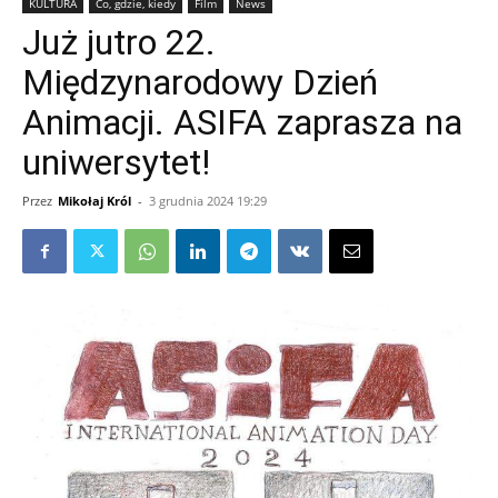
KULTURA
Co, gdzie, kiedy
Film
News
Już jutro 22.
Międzynarodowy Dzień
Animacji. ASIFA zaprasza na
uniwersytet!
Przez
Mikołaj Król
-
3 grudnia 2024 19:29