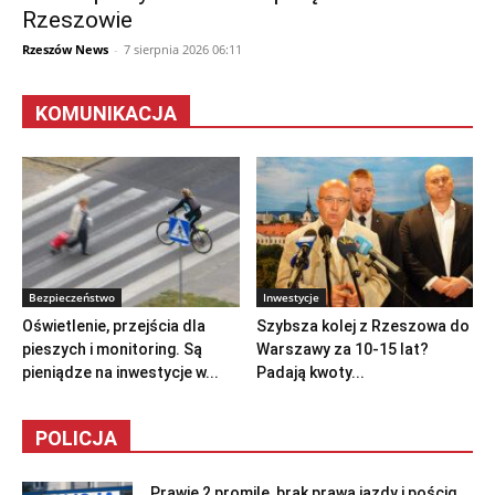
Rzeszowie
Rzeszów News
-
7 sierpnia 2026 06:11
KOMUNIKACJA
Bezpieczeństwo
Inwestycje
Oświetlenie, przejścia dla
Szybsza kolej z Rzeszowa do
pieszych i monitoring. Są
Warszawy za 10-15 lat?
pieniądze na inwestycje w...
Padają kwoty...
POLICJA
Prawie 2 promile, brak prawa jazdy i pościg.