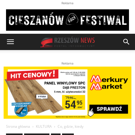
Reklama
Reklama
Strona główna
KULTURA
Co, gdzie, kiedy