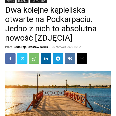
News
RELAKS
TURYSTYKA
Dwa kolejne kąpieliska
otwarte na Podkarpaciu.
Jedno z nich to absolutna
nowość [ZDJĘCIA]
Przez
Redakcja Rzeszów News
-
26 czerwca 2026 16:02