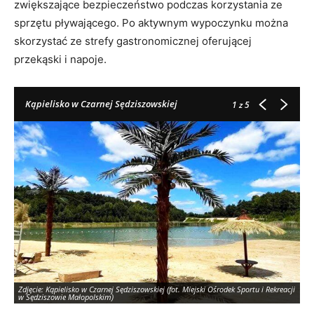
zwiększające bezpieczeństwo podczas korzystania ze
sprzętu pływającego. Po aktywnym wypoczynku można
skorzystać ze strefy gastronomicznej oferującej
przekąski i napoje.
Kąpielisko w Czarnej Sędziszowskiej
1
z 5
Zdjęcie: Kąpielisko w Czarnej Sędziszowskiej (fot. Miejski Ośrodek Sportu i Rekreacji
Zdj
w Sędziszowie Małopolskim)
w 