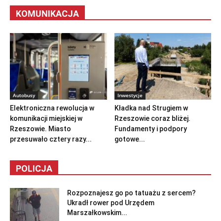
KOMUNIKACJA
Autobusy
Inwestycje
Elektroniczna rewolucja w
Kładka nad Strugiem w
komunikacji miejskiej w
Rzeszowie coraz bliżej.
Rzeszowie. Miasto
Fundamenty i podpory
przesuwało cztery razy...
gotowe...
POLICJA
Rozpoznajesz go po tatuażu z sercem?
Ukradł rower pod Urzędem
Marszałkowskim...