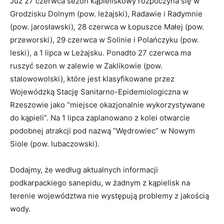
Już 27 czerwca sezon kąpieliskowy rozpoczyna się w
Grodzisku Dolnym (pow. leżajski), Radawie i Radymnie
(pow. jarosławski), 28 czerwca w Łopuszce Małej (pow.
przeworski), 29 czerwca w Solinie i Polańczyku (pow.
leski), a 1 lipca w Leżajsku. Ponadto 27 czerwca ma
ruszyć sezon w zalewie w Zaklikowie (pow.
stalowowolski), które jest klasyfikowane przez
Wojewódzką Stację Sanitarno-Epidemiologiczna w
Rzeszowie jako “miejsce okazjonalnie wykorzystywane
do kąpieli”. Na 1 lipca zaplanowano z kolei otwarcie
podobnej atrakcji pod nazwą “Wędrowiec” w Nowym
Siole (pow. lubaczowski).
Dodajmy, że według aktualnych informacji
podkarpackiego sanepidu, w żadnym z kąpielisk na
terenie województwa nie występują problemy z jakością
wody.