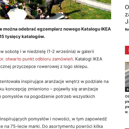
O
z
J
ie można odebrać egzemplarz nowego Katalogu IKEA
Rz
5 tysięcy katalogów.
 sobotę i w niedzielę (1-2 września) w galerii
br. otwarto punkt odbioru zamówień
. Katalogi IKEA
cznej przyczepce rowerowej z logo sklepu.
zentowała inspirujące aranżacje wnętrz w podziale na
oku koncepcję zmieniono – pojawiły się aranżacje
B
en pomysłów na pogodzenie potrzeb wszystkich
Oś
pi
pi
w.
inspirujących pomysłów i nowości, w tym zapowiedź
ie na 75-lecie marki. Do asortymentu powróci kilka