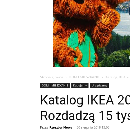
Strona główna
DOM I MIESZKANIE
Katalog IKEA 2
DOM I MIESZKANIE
Kupujemy
Urządzamy
Katalog IKEA 2
Rozdadzą 15 ty
Przez
Rzeszów News
-
30 sierpnia 2018 15:03