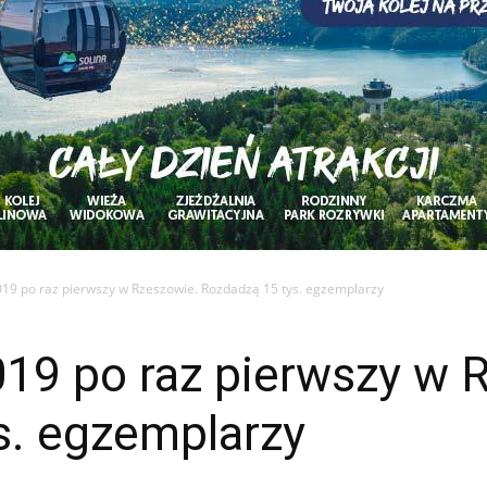
019 po raz pierwszy w Rzeszowie. Rozdadzą 15 tys. egzemplarzy
019 po raz pierwszy w 
s. egzemplarzy