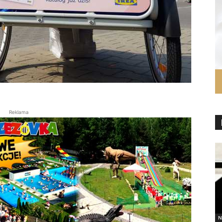
Reklama
N