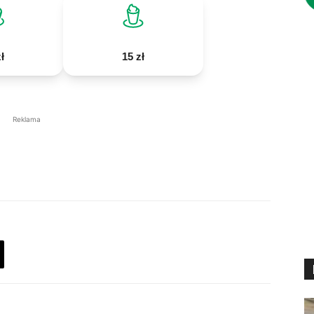
ł
15 zł
Reklama