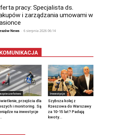
ferta pracy: Specjalista ds.
akupów i zarządzania umowami w
asionce
eszów News
-
6 sierpnia 2026 06:14
KOMUNIKACJA
ezpieczeństwo
Inwestycje
wietlenie, przejścia dla
Szybsza kolej z
eszych i monitoring. Są
Rzeszowa do Warszawy
eniądze na inwestycje
za 10-15 lat? Padają
..
kwoty...