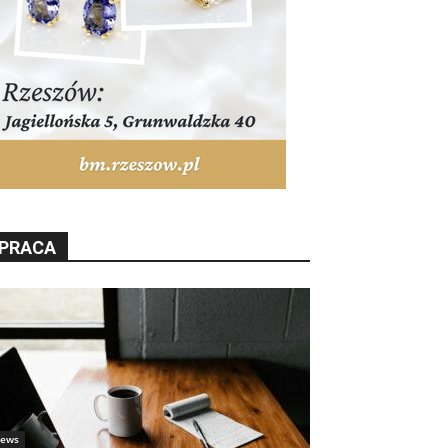
PRACA
ews