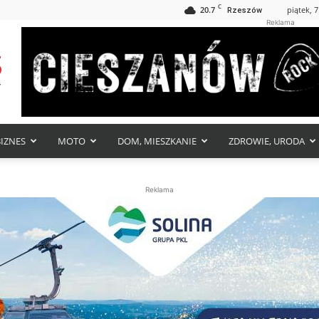
C
20.7
piątek, 7
Rzeszów
Reklama
BIZNES
MOTO
DOM, MIESZKANIE
ZDROWIE, URODA
Reklama