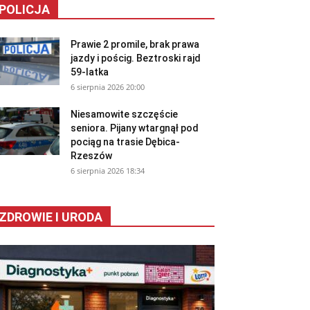
POLICJA
Prawie 2 promile, brak prawa
jazdy i pościg. Beztroski rajd
59-latka
6 sierpnia 2026 20:00
Niesamowite szczęście
seniora. Pijany wtargnął pod
pociąg na trasie Dębica-
Rzeszów
6 sierpnia 2026 18:34
ZDROWIE I URODA