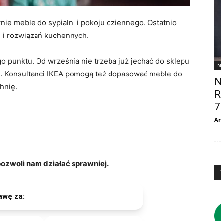
e meble do sypialni i pokoju dziennego. Ostatnio
 i rozwiązań kuchennych.
o punktu. Od września nie trzeba już jechać do sklepu
N
ej. Konsultanci IKEA pomogą też dopasować meble do
N
chnię.
R
7
Ar
zwoli nam działać sprawniej.
awę za: