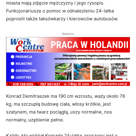
miasta mają zdjęcie mężczyzny i jego rysopis.
Funkcjonariusze o pomoc w odnalezieniu 24-latka
poprosili także taksówkarzy i kierowców autobusów.
Reklama
Konrad Demitraszek ma 190 cm wzrostu, waży około 76
kg, ma szczupłą budowę ciała, włosy krótkie, jest
szatynem, ma twarz pociągłą, uszy normalne, nos
normalny, uzębienie pełne.
Każdy, kto widział Konrada 24-latka, proszony jest o