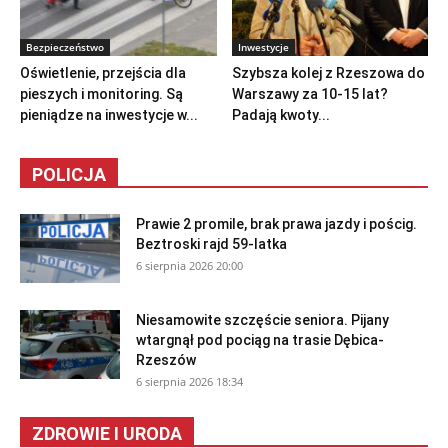
Bezpieczeństwo
Inwestycje
Oświetlenie, przejścia dla
Szybsza kolej z Rzeszowa do
pieszych i monitoring. Są
Warszawy za 10-15 lat?
pieniądze na inwestycje w...
Padają kwoty...
POLICJA
Prawie 2 promile, brak prawa jazdy i pościg.
Beztroski rajd 59-latka
6 sierpnia 2026 20:00
Niesamowite szczęście seniora. Pijany
wtargnął pod pociąg na trasie Dębica-
Rzeszów
6 sierpnia 2026 18:34
ZDROWIE I URODA