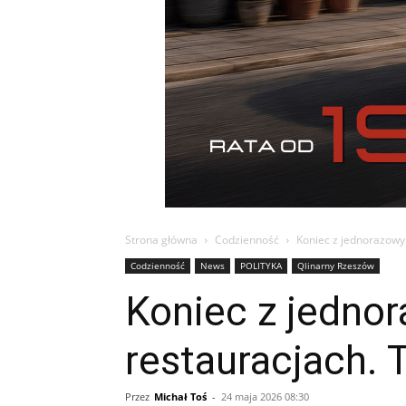
Strona główna
Codzienność
Koniec z jednorazowy
Codzienność
News
POLITYKA
Qlinarny Rzeszów
Koniec z jedno
restauracjach. 
Przez
Michał Toś
-
24 maja 2026 08:30