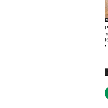
N
P
p
R
Ar