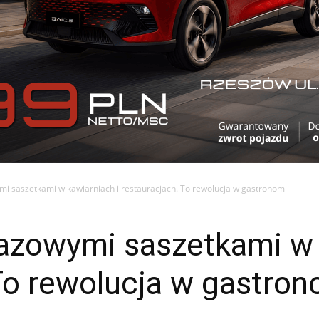
mi saszetkami w kawiarniach i restauracjach. To rewolucja w gastronomii
razowymi saszetkami w 
To rewolucja w gastron