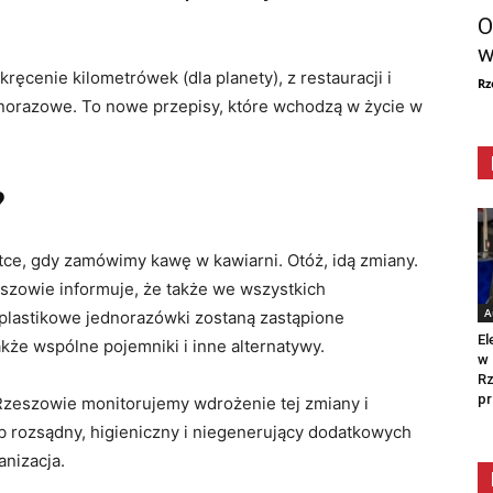
O
w
ręcenie kilometrówek (dla planety), z restauracji i
Rz
dnorazowe. To nowe przepisy, które wchodzą w życie w
?
tce, gdy zamówimy kawę w kawiarni. Otóż, idą zmiany.
zowie informuje, że także we wszystkich
A
plastikowe jednorazówki zostaną zastąpione
El
że wspólne pojemniki i inne alternatywy.
w 
Rz
pr
Rzeszowie monitorujemy wdrożenie tej zmiany i
 rozsądny, higieniczny i niegenerujący dodatkowych
nizacja.