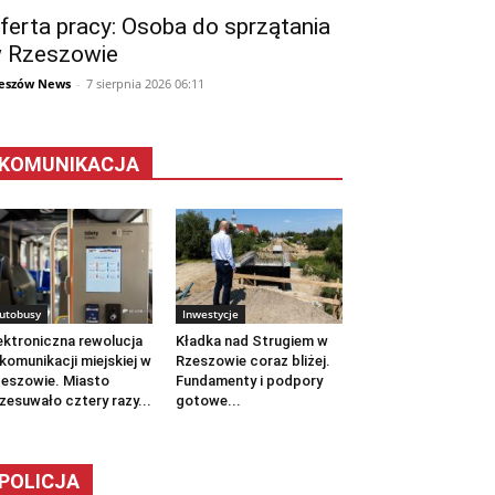
ferta pracy: Osoba do sprzątania
 Rzeszowie
eszów News
-
7 sierpnia 2026 06:11
KOMUNIKACJA
utobusy
Inwestycje
ektroniczna rewolucja
Kładka nad Strugiem w
komunikacji miejskiej w
Rzeszowie coraz bliżej.
eszowie. Miasto
Fundamenty i podpory
zesuwało cztery razy...
gotowe...
POLICJA