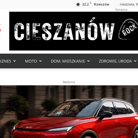
C
22.2
niedziela, 9
Rzeszów
Reklama
BIZNES
MOTO
DOM, MIESZKANIE
ZDROWIE, URODA
Reklama