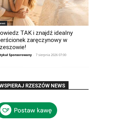
ews
owiedz TAK i znajdź idealny
ierścionek zaręczynowy w
zeszowie!
tykuł Sponsorowany
-
7 sierpnia 2026 07:00
WSPIERAJ RZESZÓW NEWS