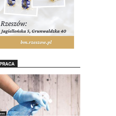
PRACA
ews