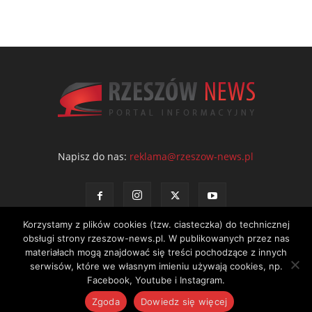
Napisz do nas:
reklama@rzeszow-news.pl
Korzystamy z plików cookies (tzw. ciasteczka) do technicznej
obsługi strony rzeszow-news.pl. W publikowanych przez nas
materiałach mogą znajdować się treści pochodzące z innych
serwisów, które we własnym imieniu używają cookies, np.
Kontakt
Polityka prywatności
Regulamin portalu
Facebook, Youtube i Instagram.
© NEWS Sp. z o.o. - wydawca portalu Rzeszów News. Wszystkie prawa
Zgoda
Dowiedz się więcej
zastrzeżone. Tel.: 601 97 55 30