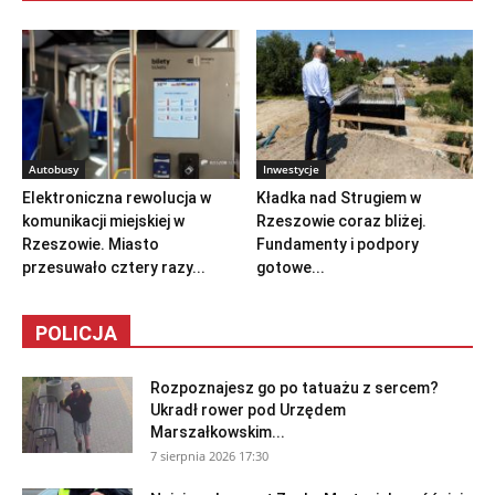
Autobusy
Inwestycje
Elektroniczna rewolucja w
Kładka nad Strugiem w
komunikacji miejskiej w
Rzeszowie coraz bliżej.
Rzeszowie. Miasto
Fundamenty i podpory
przesuwało cztery razy...
gotowe...
POLICJA
Rozpoznajesz go po tatuażu z sercem?
Ukradł rower pod Urzędem
Marszałkowskim...
7 sierpnia 2026 17:30