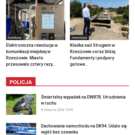
Autobusy
Inwestycje
Elektroniczna rewolucja w
Kładka nad Strugiem w
komunikacji miejskiej w
Rzeszowie coraz bliżej.
Rzeszowie. Miasto
Fundamenty i podpory
przesuwało cztery razy...
gotowe...
POLICJA
Śmiertelny wypadek na DW878. Utrudnienia
w ruchu
8 sierpnia 2026 13:05
Dachowanie samochodu na DK94. Udało się
wyjść bez szwanku