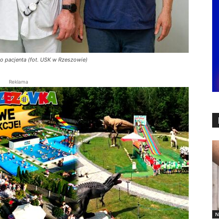
o pacjenta (fot. USK w Rzeszowie)
Reklama
N