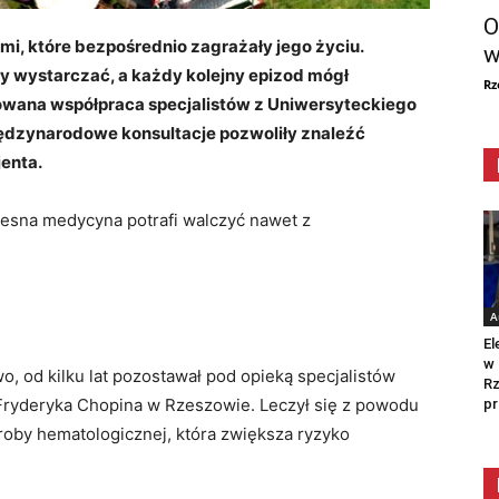
O
ami, które bezpośrednio zagrażały jego życiu.
w
 wystarczać, a każdy kolejny epizod mógł
Rz
kowana współpraca specjalistów z Uniwersyteckiego
iędzynarodowe konsultacje pozwoliły znaleźć
jenta.
zesna medycyna potrafi walczyć nawet z
A
El
w 
o, od kilku lat pozostawał pod opieką specjalistów
Rz
 Fryderyka Chopina w Rzeszowie. Leczył się z powodu
pr
roby hematologicznej, która zwiększa ryzyko