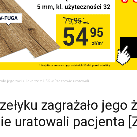
ało jego życiu. Lekarze z USK w Rzeszowie uratowali...
zełyku zagrażało jego ż
e uratowali pacjenta 