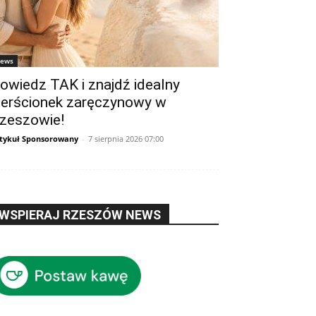
ews
owiedz TAK i znajdź idealny
ierścionek zaręczynowy w
zeszowie!
tykuł Sponsorowany
-
7 sierpnia 2026 07:00
WSPIERAJ RZESZÓW NEWS