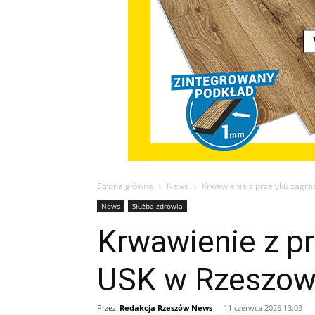
Strona główna
News
Krwawienie z przełyku zagraż
News
Służba zdrowia
Krwawienie z pr
USK w Rzeszowi
Przez
Redakcja Rzeszów News
-
11 czerwca 2026 13:03