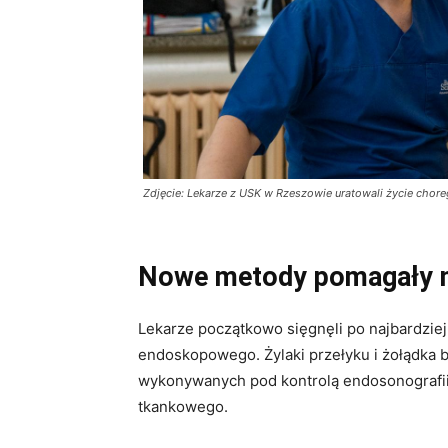
Zdjęcie: Lekarze z USK w Rzeszowie uratowali życie chore
Nowe metody pomagały n
Lekarze początkowo sięgnęli po najbardzi
endoskopowego. Żylaki przełyku i żołądka b
wykonywanych pod kontrolą endosonografii, 
tkankowego.