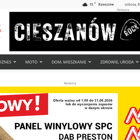
C
15
sobota, 8
Rzeszów
Reklama
BIZNES
MOTO
DOM, MIESZKANIE
ZDROWIE, URODA
Reklama