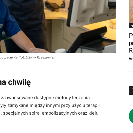
N
P
p
R
go pacjenta (fot. USK w Rzeszowie)
Ar
a chwilę
ej zaawansowane dostępne metody leczenia
yły zamykane między innymi przy użyciu terapii
specjalnych spiral embolizacyjnych oraz kleju