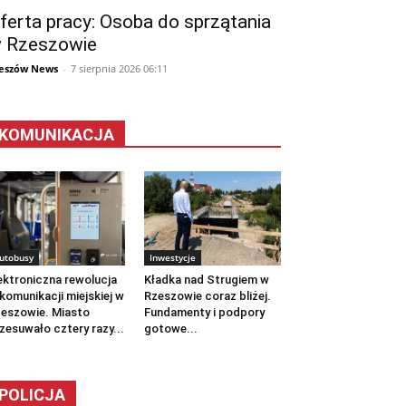
ferta pracy: Osoba do sprzątania
 Rzeszowie
eszów News
-
7 sierpnia 2026 06:11
KOMUNIKACJA
utobusy
Inwestycje
ektroniczna rewolucja
Kładka nad Strugiem w
komunikacji miejskiej w
Rzeszowie coraz bliżej.
eszowie. Miasto
Fundamenty i podpory
zesuwało cztery razy...
gotowe...
POLICJA