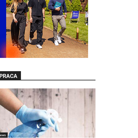
PRACA
ews