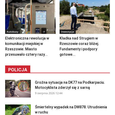
Autobusy
Inwestycje
Elektroniczna rewolucja w
Kładka nad Strugiem w
komunikacji miejskiej w
Rzeszowie coraz bliżej.
Rzeszowie. Miasto
Fundamenty i podpory
przesuwało cztery razy...
gotowe...
POLICJA
Groźna sytuacja na DK77 na Podkarpaciu.
Motocyklista zderzył się z sarną
9 sierpnia 2026 12:44
Śmiertelny wypadek na DW878. Utrudnienia
w ruchu